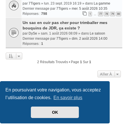
par
7Tigers
» lun. 23 sept. 2019 16:19 » dans
La gamme
Dernier message par
7Tigers
»
mer. 5 août 2026 10:35
Réponses :
798
1
77
78
79
80
…
Un sac en cuir pas cher pour trimballer mes
bouquins de JDR, ça existe ?
par
DySe
» sam. 1 août 2026 08:09 » dans
Le saloon
Dernier message par
7Tigers
»
dim. 2 août 2026 14:00
Réponses :
1
2 Résultats Trouvés • Page
1
Sur
1
Aller À
En poursuivant votre navigation, vous acceptez
Accueil
Index du forum
Nous contacter
l’utilisation de cookies.
En savoir plus
Développé par
phpBB
® Forum Software © phpBB Limited
Traduit par
phpBB-fr.com
OK
Style
we_universal
created by INVENTEA & v12mike
Confidentialité
|
Conditions