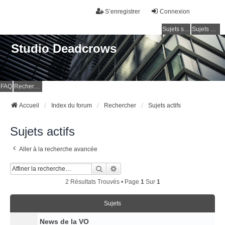
S’enregistrer
Connexion
Sujets sans réponse
Sujets actifs
Studio Deadcrows
FAQ
Rechercher
Accueil
Index du forum
Rechercher
Sujets actifs
Sujets actifs
Aller à la recherche avancée
Rechercher
Recherche Avancée
2 Résultats Trouvés • Page
1
Sur
1
Sujets
News de la VO