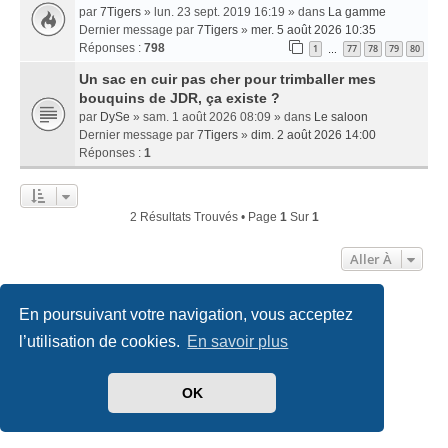
par
7Tigers
» lun. 23 sept. 2019 16:19 » dans
La gamme
Dernier message par
7Tigers
»
mer. 5 août 2026 10:35
Réponses :
798
1
77
78
79
80
…
Un sac en cuir pas cher pour trimballer mes
bouquins de JDR, ça existe ?
par
DySe
» sam. 1 août 2026 08:09 » dans
Le saloon
Dernier message par
7Tigers
»
dim. 2 août 2026 14:00
Réponses :
1
2 Résultats Trouvés • Page
1
Sur
1
Aller À
En poursuivant votre navigation, vous acceptez
Accueil
Index du forum
Nous contacter
l’utilisation de cookies.
En savoir plus
Développé par
phpBB
® Forum Software © phpBB Limited
Traduit par
phpBB-fr.com
OK
Style
we_universal
created by INVENTEA & v12mike
Confidentialité
|
Conditions