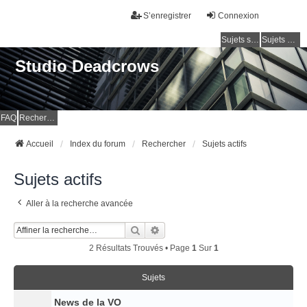
S’enregistrer
Connexion
Sujets sans réponse
Sujets actifs
Studio Deadcrows
FAQ
Rechercher
Accueil
Index du forum
Rechercher
Sujets actifs
Sujets actifs
Aller à la recherche avancée
Rechercher
Recherche Avancée
2 Résultats Trouvés • Page
1
Sur
1
Sujets
News de la VO