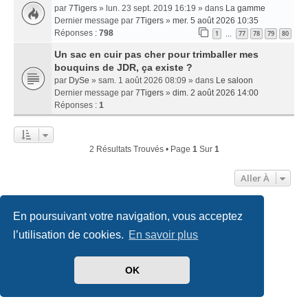
par
7Tigers
» lun. 23 sept. 2019 16:19 » dans
La gamme
Dernier message par
7Tigers
»
mer. 5 août 2026 10:35
Réponses :
798
1
77
78
79
80
…
Un sac en cuir pas cher pour trimballer mes
bouquins de JDR, ça existe ?
par
DySe
» sam. 1 août 2026 08:09 » dans
Le saloon
Dernier message par
7Tigers
»
dim. 2 août 2026 14:00
Réponses :
1
2 Résultats Trouvés • Page
1
Sur
1
Aller À
En poursuivant votre navigation, vous acceptez
Accueil
Index du forum
Nous contacter
l’utilisation de cookies.
En savoir plus
Développé par
phpBB
® Forum Software © phpBB Limited
Traduit par
phpBB-fr.com
OK
Style
we_universal
created by INVENTEA & v12mike
Confidentialité
|
Conditions