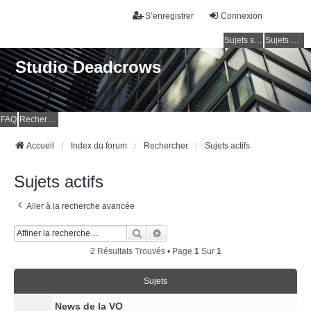
S’enregistrer
Connexion
Sujets sans réponse
Sujets actifs
Studio Deadcrows
FAQ
Rechercher
Accueil
Index du forum
Rechercher
Sujets actifs
Sujets actifs
Aller à la recherche avancée
Rechercher
Recherche Avancée
2 Résultats Trouvés • Page
1
Sur
1
Sujets
News de la VO