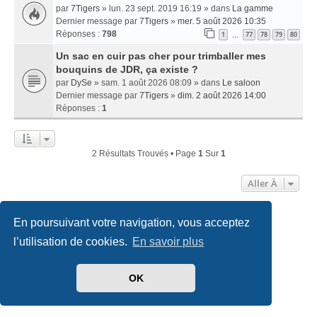
par
7Tigers
» lun. 23 sept. 2019 16:19 » dans
La gamme
Dernier message par
7Tigers
»
mer. 5 août 2026 10:35
Réponses :
798
1
77
78
79
80
…
Un sac en cuir pas cher pour trimballer mes
bouquins de JDR, ça existe ?
par
DySe
» sam. 1 août 2026 08:09 » dans
Le saloon
Dernier message par
7Tigers
»
dim. 2 août 2026 14:00
Réponses :
1
2 Résultats Trouvés • Page
1
Sur
1
Aller À
En poursuivant votre navigation, vous acceptez
Accueil
Index du forum
Nous contacter
l’utilisation de cookies.
En savoir plus
Développé par
phpBB
® Forum Software © phpBB Limited
Traduit par
phpBB-fr.com
OK
Style
we_universal
created by INVENTEA & v12mike
Confidentialité
|
Conditions