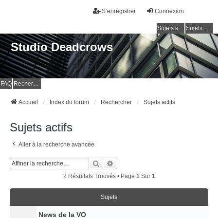
S’enregistrer
Connexion
Sujets sans réponse
Sujets actifs
Studio Deadcrows
FAQ
Rechercher
Accueil
Index du forum
Rechercher
Sujets actifs
Sujets actifs
Aller à la recherche avancée
Rechercher
Recherche Avancée
2 Résultats Trouvés • Page
1
Sur
1
Sujets
News de la VO