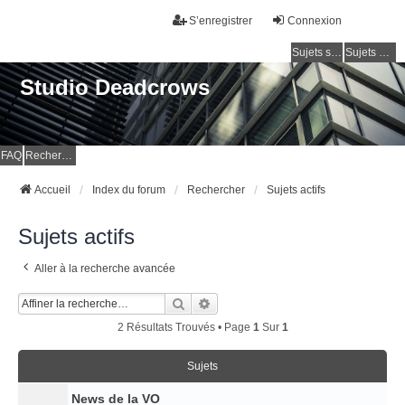
S’enregistrer
Connexion
Sujets sans réponse
Sujets actifs
Studio Deadcrows
FAQ
Rechercher
Accueil
Index du forum
Rechercher
Sujets actifs
Sujets actifs
Aller à la recherche avancée
Rechercher
Recherche Avancée
2 Résultats Trouvés • Page
1
Sur
1
Sujets
News de la VO