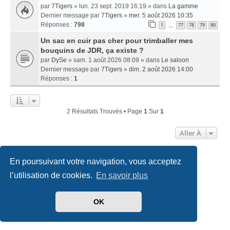
par
7Tigers
» lun. 23 sept. 2019 16:19 » dans
La gamme
Dernier message par
7Tigers
»
mer. 5 août 2026 10:35
Réponses :
798
1
77
78
79
80
…
Un sac en cuir pas cher pour trimballer mes
bouquins de JDR, ça existe ?
par
DySe
» sam. 1 août 2026 08:09 » dans
Le saloon
Dernier message par
7Tigers
»
dim. 2 août 2026 14:00
Réponses :
1
2 Résultats Trouvés • Page
1
Sur
1
Aller À
En poursuivant votre navigation, vous acceptez
Accueil
Index du forum
Nous contacter
l’utilisation de cookies.
En savoir plus
Développé par
phpBB
® Forum Software © phpBB Limited
Traduit par
phpBB-fr.com
OK
Style
we_universal
created by INVENTEA & v12mike
Confidentialité
|
Conditions