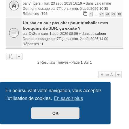
par
7Tigers
» lun. 23 sept. 2019 16:19 » dans
La gamme
Dernier message par
7Tigers
»
mer. 5 août 2026 10:35
Réponses :
798
1
77
78
79
80
…
Un sac en cuir pas cher pour trimballer mes
bouquins de JDR, ça existe ?
par
DySe
» sam. 1 août 2026 08:09 » dans
Le saloon
Dernier message par
7Tigers
»
dim. 2 août 2026 14:00
Réponses :
1
2 Résultats Trouvés • Page
1
Sur
1
Aller À
En poursuivant votre navigation, vous acceptez
Accueil
Index du forum
Nous contacter
l’utilisation de cookies.
En savoir plus
Développé par
phpBB
® Forum Software © phpBB Limited
Traduit par
phpBB-fr.com
OK
Style
we_universal
created by INVENTEA & v12mike
Confidentialité
|
Conditions