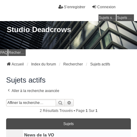
S’enregistrer
Connexion
Sujets sans réponse
Sujets actifs
Studio Deadcrows
FAQ
Rechercher
Accueil
Index du forum
Rechercher
Sujets actifs
Sujets actifs
Aller à la recherche avancée
Rechercher
Recherche Avancée
2 Résultats Trouvés • Page
1
Sur
1
Sujets
News de la VO