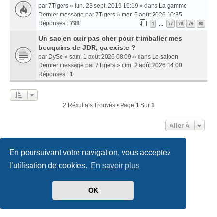
par
7Tigers
» lun. 23 sept. 2019 16:19 » dans
La gamme
Dernier message par
7Tigers
»
mer. 5 août 2026 10:35
Réponses :
798
1
77
78
79
80
…
Un sac en cuir pas cher pour trimballer mes
bouquins de JDR, ça existe ?
par
DySe
» sam. 1 août 2026 08:09 » dans
Le saloon
Dernier message par
7Tigers
»
dim. 2 août 2026 14:00
Réponses :
1
2 Résultats Trouvés • Page
1
Sur
1
Aller À
En poursuivant votre navigation, vous acceptez
Accueil
Index du forum
Nous contacter
l’utilisation de cookies.
En savoir plus
Développé par
phpBB
® Forum Software © phpBB Limited
Traduit par
phpBB-fr.com
OK
Style
we_universal
created by INVENTEA & v12mike
Confidentialité
|
Conditions