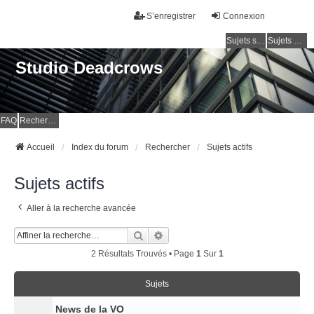
S’enregistrer
Connexion
Sujets sans réponse
Sujets actifs
Studio Deadcrows
FAQ
Rechercher
Accueil
Index du forum
Rechercher
Sujets actifs
Sujets actifs
Aller à la recherche avancée
Rechercher
Recherche Avancée
2 Résultats Trouvés • Page
1
Sur
1
Sujets
News de la VO