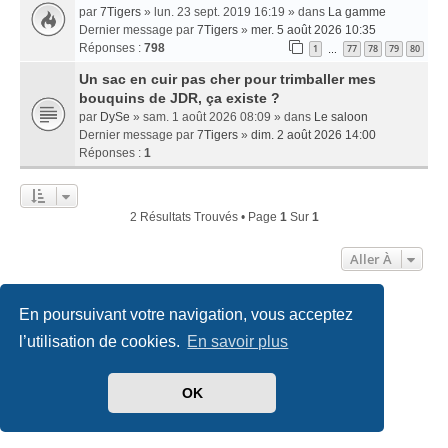
par
7Tigers
» lun. 23 sept. 2019 16:19 » dans
La gamme
Dernier message par
7Tigers
»
mer. 5 août 2026 10:35
Réponses :
798
1
77
78
79
80
…
Un sac en cuir pas cher pour trimballer mes
bouquins de JDR, ça existe ?
par
DySe
» sam. 1 août 2026 08:09 » dans
Le saloon
Dernier message par
7Tigers
»
dim. 2 août 2026 14:00
Réponses :
1
2 Résultats Trouvés • Page
1
Sur
1
Aller À
En poursuivant votre navigation, vous acceptez
Accueil
Index du forum
Nous contacter
l’utilisation de cookies.
En savoir plus
Développé par
phpBB
® Forum Software © phpBB Limited
Traduit par
phpBB-fr.com
OK
Style
we_universal
created by INVENTEA & v12mike
Confidentialité
|
Conditions