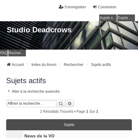
S’enregistrer
Connexion
Sujets sans réponse
Sujets actifs
Studio Deadcrows
FAQ
Rechercher
Accueil
Index du forum
Rechercher
Sujets actifs
Sujets actifs
Aller à la recherche avancée
Rechercher
Recherche Avancée
2 Résultats Trouvés • Page
1
Sur
1
Sujets
News de la VO