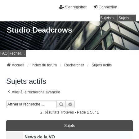
S’enregistrer
Connexion
Sujets sans réponse
Sujets actifs
Studio Deadcrows
FAQ
Rechercher
Accueil
Index du forum
Rechercher
Sujets actifs
Sujets actifs
Aller à la recherche avancée
Rechercher
Recherche Avancée
2 Résultats Trouvés • Page
1
Sur
1
Sujets
News de la VO