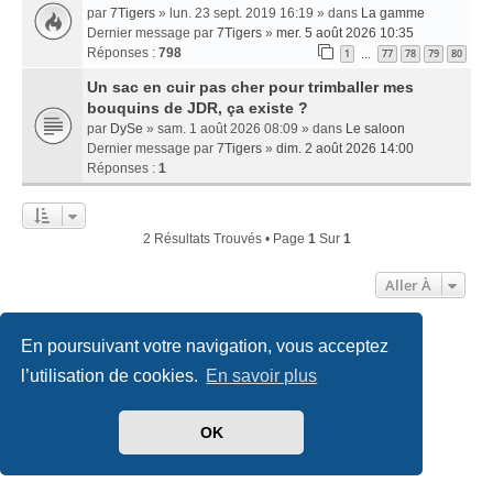
par
7Tigers
» lun. 23 sept. 2019 16:19 » dans
La gamme
Dernier message par
7Tigers
»
mer. 5 août 2026 10:35
Réponses :
798
1
77
78
79
80
…
Un sac en cuir pas cher pour trimballer mes
bouquins de JDR, ça existe ?
par
DySe
» sam. 1 août 2026 08:09 » dans
Le saloon
Dernier message par
7Tigers
»
dim. 2 août 2026 14:00
Réponses :
1
2 Résultats Trouvés • Page
1
Sur
1
Aller À
En poursuivant votre navigation, vous acceptez
Accueil
Index du forum
Nous contacter
l’utilisation de cookies.
En savoir plus
Développé par
phpBB
® Forum Software © phpBB Limited
Traduit par
phpBB-fr.com
OK
Style
we_universal
created by INVENTEA & v12mike
Confidentialité
|
Conditions