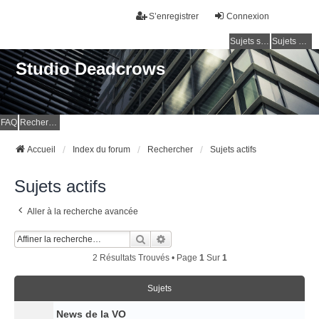
S’enregistrer
Connexion
Sujets sans réponse
Sujets actifs
Studio Deadcrows
FAQ
Rechercher
Accueil
Index du forum
Rechercher
Sujets actifs
Sujets actifs
Aller à la recherche avancée
Rechercher
Recherche Avancée
2 Résultats Trouvés • Page
1
Sur
1
Sujets
News de la VO