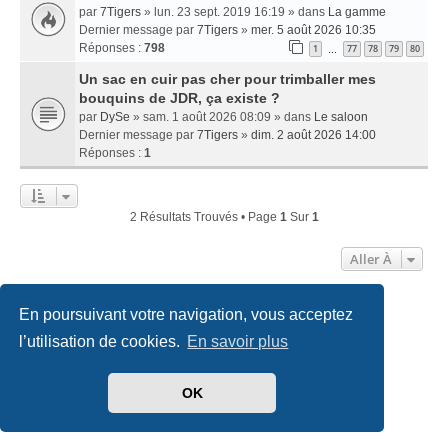
par
7Tigers
» lun. 23 sept. 2019 16:19 » dans
La gamme
Dernier message par
7Tigers
»
mer. 5 août 2026 10:35
Réponses :
798
1
77
78
79
80
…
Un sac en cuir pas cher pour trimballer mes
bouquins de JDR, ça existe ?
par
DySe
» sam. 1 août 2026 08:09 » dans
Le saloon
Dernier message par
7Tigers
»
dim. 2 août 2026 14:00
Réponses :
1
2 Résultats Trouvés • Page
1
Sur
1
Aller À
En poursuivant votre navigation, vous acceptez
Accueil
Index du forum
Nous contacter
l’utilisation de cookies.
En savoir plus
Développé par
phpBB
® Forum Software © phpBB Limited
Traduit par
phpBB-fr.com
OK
Style
we_universal
created by INVENTEA & v12mike
Confidentialité
|
Conditions