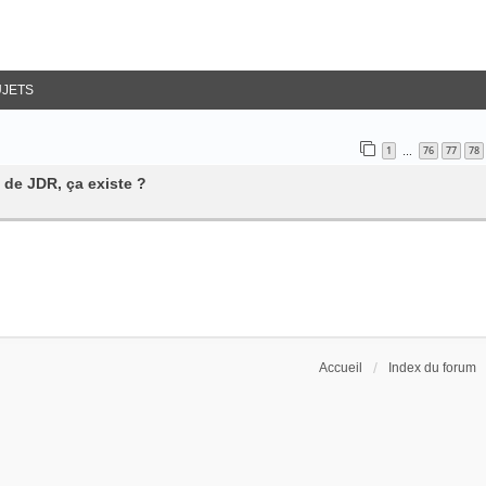
UJETS
1
76
77
78
…
 de JDR, ça existe ?
Accueil
Index du forum