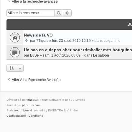
Aller à la recherche avancée
Rechercher
Recherche Avancée
S
News de la VO
par
7Tigers
»
lun. 23 sept. 2019 16:19
» dans
La gamme
Un sac en cuir pas cher pour trimballer mes bouquins
par
DySe
»
sam. 1 août 2026 08:09
» dans
Le saloon
Aller À La Recherche Avancée
Développé par
phpBB
® Forum Software © phpBB Limited
Traduit par
phpBB-fr.com
Style
we_universal
created by INVENTEA & v12mike
Confidentialité
|
Conditions