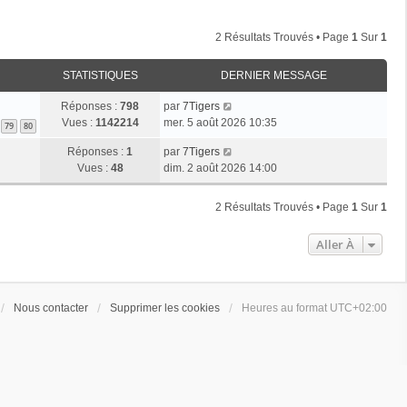
2 Résultats Trouvés • Page
1
Sur
1
STATISTIQUES
DERNIER MESSAGE
Réponses :
798
par
7Tigers
Vues :
1142214
mer. 5 août 2026 10:35
79
80
Réponses :
1
par
7Tigers
Vues :
48
dim. 2 août 2026 14:00
2 Résultats Trouvés • Page
1
Sur
1
Aller À
Nous contacter
Supprimer les cookies
Heures au format
UTC+02:00