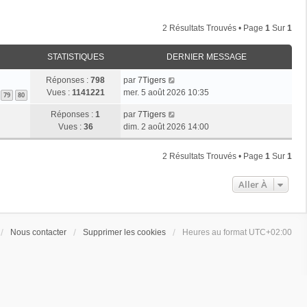
2 Résultats Trouvés • Page
1
Sur
1
STATISTIQUES
DERNIER MESSAGE
Réponses :
798
par
7Tigers
Vues :
1141221
mer. 5 août 2026 10:35
79
80
Réponses :
1
par
7Tigers
Vues :
36
dim. 2 août 2026 14:00
2 Résultats Trouvés • Page
1
Sur
1
Aller À
Nous contacter
Supprimer les cookies
Heures au format
UTC+02:00