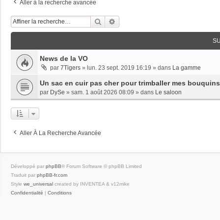
Aller à la recherche avancée
Rechercher
Recherche Avancée
S
News de la VO
par
7Tigers
»
lun. 23 sept. 2019 16:19
» dans
La gamme
Un sac en cuir pas cher pour trimballer mes bouquins
par
DySe
»
sam. 1 août 2026 08:09
» dans
Le saloon
Aller À La Recherche Avancée
Développé par
phpBB
® Forum Software © phpBB Limited
Traduit par
phpBB-fr.com
Style
we_universal
created by INVENTEA & v12mike
Confidentialité
|
Conditions