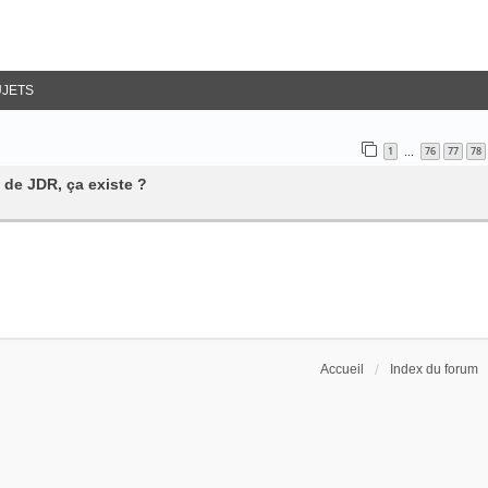
UJETS
1
76
77
78
…
 de JDR, ça existe ?
Accueil
Index du forum