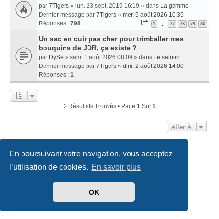
par
7Tigers
» lun. 23 sept. 2019 16:19 » dans
La gamme
Dernier message par
7Tigers
»
mer. 5 août 2026 10:35
Réponses :
798
1
77
78
79
80
…
Un sac en cuir pas cher pour trimballer mes
bouquins de JDR, ça existe ?
par
DySe
» sam. 1 août 2026 08:09 » dans
Le saloon
Dernier message par
7Tigers
»
dim. 2 août 2026 14:00
Réponses :
1
2 Résultats Trouvés • Page
1
Sur
1
Aller À
En poursuivant votre navigation, vous acceptez
Accueil
Index du forum
Nous contacter
l’utilisation de cookies.
En savoir plus
Développé par
phpBB
® Forum Software © phpBB Limited
Traduit par
phpBB-fr.com
OK
Style
we_universal
created by INVENTEA & v12mike
Confidentialité
|
Conditions