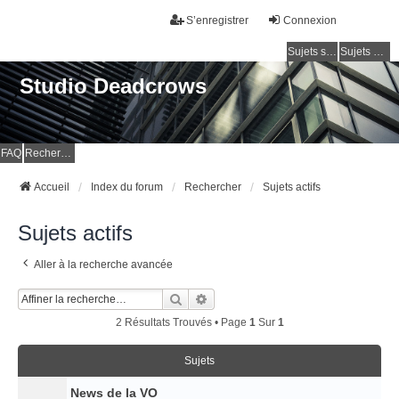
S’enregistrer
Connexion
Sujets sans réponse
Sujets actifs
Studio Deadcrows
FAQ
Rechercher
Accueil
Index du forum
Rechercher
Sujets actifs
Sujets actifs
Aller à la recherche avancée
Rechercher
Recherche Avancée
2 Résultats Trouvés • Page
1
Sur
1
Sujets
News de la VO