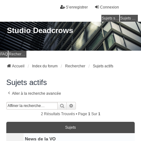
S’enregistrer
Connexion
Sujets sans réponse
Sujets actifs
Studio Deadcrows
FAQ
Rechercher
Accueil
Index du forum
Rechercher
Sujets actifs
Sujets actifs
Aller à la recherche avancée
Rechercher
Recherche Avancée
2 Résultats Trouvés • Page
1
Sur
1
Sujets
News de la VO