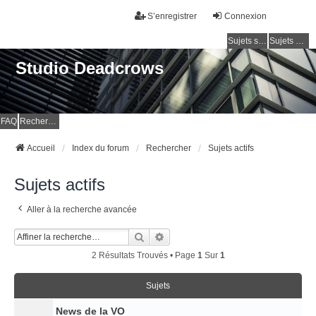
S’enregistrer
Connexion
Sujets sans réponse
Sujets actifs
Studio Deadcrows
FAQ
Rechercher
Accueil
Index du forum
Rechercher
Sujets actifs
Sujets actifs
Aller à la recherche avancée
Rechercher
Recherche Avancée
2 Résultats Trouvés • Page
1
Sur
1
Sujets
News de la VO