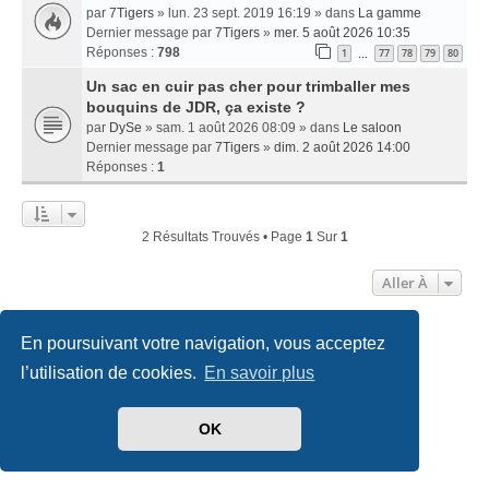
par
7Tigers
» lun. 23 sept. 2019 16:19 » dans
La gamme
Dernier message par
7Tigers
»
mer. 5 août 2026 10:35
Réponses :
798
1
77
78
79
80
…
Un sac en cuir pas cher pour trimballer mes
bouquins de JDR, ça existe ?
par
DySe
» sam. 1 août 2026 08:09 » dans
Le saloon
Dernier message par
7Tigers
»
dim. 2 août 2026 14:00
Réponses :
1
2 Résultats Trouvés • Page
1
Sur
1
Aller À
En poursuivant votre navigation, vous acceptez
Accueil
Index du forum
Nous contacter
l’utilisation de cookies.
En savoir plus
Développé par
phpBB
® Forum Software © phpBB Limited
Traduit par
phpBB-fr.com
OK
Style
we_universal
created by INVENTEA & v12mike
Confidentialité
|
Conditions