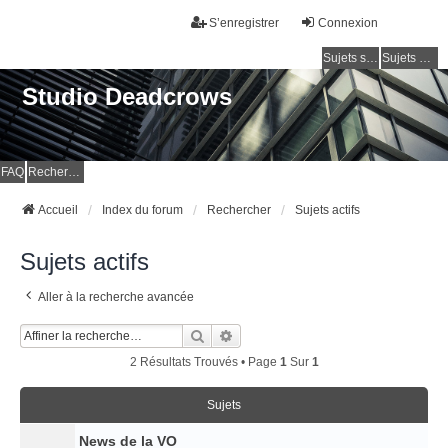
S’enregistrer
Connexion
Sujets sans réponse
Sujets actifs
Studio Deadcrows
FAQ
Rechercher
Accueil
Index du forum
Rechercher
Sujets actifs
Sujets actifs
Aller à la recherche avancée
Rechercher
Recherche Avancée
2 Résultats Trouvés • Page
1
Sur
1
Sujets
News de la VO