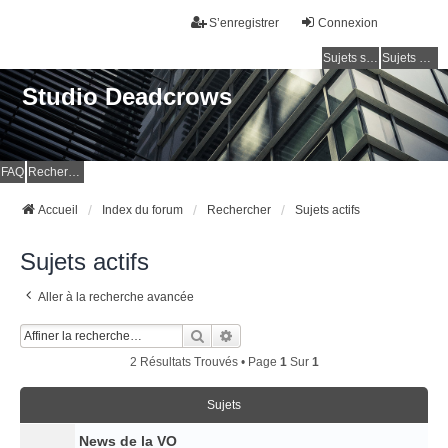
S’enregistrer
Connexion
Sujets sans réponse
Sujets actifs
Studio Deadcrows
FAQ
Rechercher
Accueil
Index du forum
Rechercher
Sujets actifs
Sujets actifs
Aller à la recherche avancée
Rechercher
Recherche Avancée
2 Résultats Trouvés • Page
1
Sur
1
Sujets
News de la VO