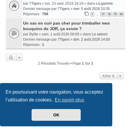
par
7Tigers
» lun. 23 sept. 2019 16:19 » dans
La gamme
Dernier message par
7Tigers
»
mer. 5 août 2026 10:35
Réponses :
798
1
77
78
79
80
…
Un sac en cuir pas cher pour trimballer mes
bouquins de JDR, ça existe ?
par
DySe
» sam. 1 août 2026 08:09 » dans
Le saloon
Dernier message par
7Tigers
»
dim. 2 août 2026 14:00
Réponses :
1
2 Résultats Trouvés • Page
1
Sur
1
Aller À
En poursuivant votre navigation, vous acceptez
Accueil
Index du forum
Nous contacter
l’utilisation de cookies.
En savoir plus
Développé par
phpBB
® Forum Software © phpBB Limited
Traduit par
phpBB-fr.com
OK
Style
we_universal
created by INVENTEA & v12mike
Confidentialité
|
Conditions