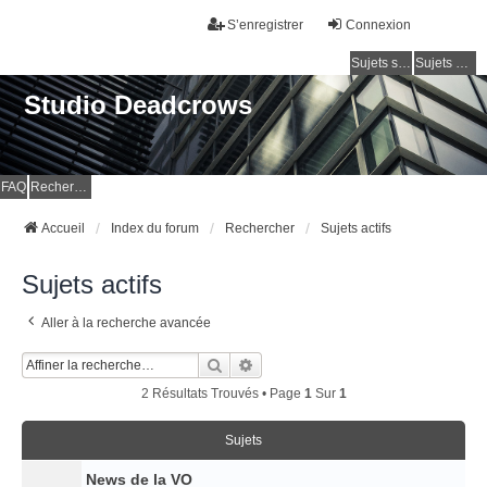
S’enregistrer
Connexion
Sujets sans réponse
Sujets actifs
Studio Deadcrows
FAQ
Rechercher
Accueil
Index du forum
Rechercher
Sujets actifs
Sujets actifs
Aller à la recherche avancée
Rechercher
Recherche Avancée
2 Résultats Trouvés • Page
1
Sur
1
Sujets
News de la VO