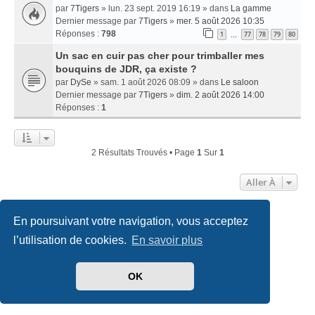
par
7Tigers
» lun. 23 sept. 2019 16:19 » dans
La gamme
Dernier message par
7Tigers
»
mer. 5 août 2026 10:35
Réponses :
798
1
77
78
79
80
…
Un sac en cuir pas cher pour trimballer mes
bouquins de JDR, ça existe ?
par
DySe
» sam. 1 août 2026 08:09 » dans
Le saloon
Dernier message par
7Tigers
»
dim. 2 août 2026 14:00
Réponses :
1
2 Résultats Trouvés • Page
1
Sur
1
Aller À
En poursuivant votre navigation, vous acceptez
Accueil
Index du forum
Nous contacter
l’utilisation de cookies.
En savoir plus
Développé par
phpBB
® Forum Software © phpBB Limited
Traduit par
phpBB-fr.com
OK
Style
we_universal
created by INVENTEA & v12mike
Confidentialité
|
Conditions