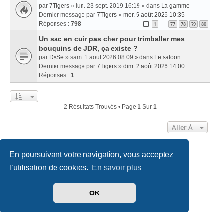
par
7Tigers
» lun. 23 sept. 2019 16:19 » dans
La gamme
Dernier message par
7Tigers
»
mer. 5 août 2026 10:35
Réponses :
798
1
77
78
79
80
…
Un sac en cuir pas cher pour trimballer mes
bouquins de JDR, ça existe ?
par
DySe
» sam. 1 août 2026 08:09 » dans
Le saloon
Dernier message par
7Tigers
»
dim. 2 août 2026 14:00
Réponses :
1
2 Résultats Trouvés • Page
1
Sur
1
Aller À
En poursuivant votre navigation, vous acceptez
Accueil
Index du forum
Nous contacter
l’utilisation de cookies.
En savoir plus
Développé par
phpBB
® Forum Software © phpBB Limited
Traduit par
phpBB-fr.com
OK
Style
we_universal
created by INVENTEA & v12mike
Confidentialité
|
Conditions