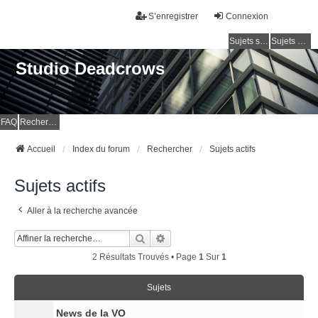
S’enregistrer
Connexion
Sujets sans réponse
Sujets actifs
Studio Deadcrows
FAQ
Rechercher
Accueil
Index du forum
Rechercher
Sujets actifs
Sujets actifs
Aller à la recherche avancée
Rechercher
Recherche Avancée
2 Résultats Trouvés • Page
1
Sur
1
Sujets
News de la VO