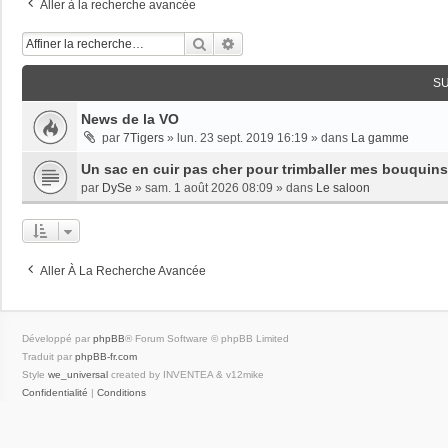
Aller à la recherche avancée
Rechercher
Recherche Avancée
S
News de la VO
par
7Tigers
»
lun. 23 sept. 2019 16:19
» dans
La gamme
Un sac en cuir pas cher pour trimballer mes bouquins
par
DySe
»
sam. 1 août 2026 08:09
» dans
Le saloon
Aller À La Recherche Avancée
Développé par
phpBB
® Forum Software © phpBB Limited
Traduit par
phpBB-fr.com
Style
we_universal
created by INVENTEA & v12mike
Confidentialité
|
Conditions