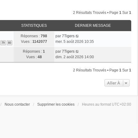
2 Résultats Trouvés • Page
1
Sur
1
STATISTIQUES
DERNIER MESSAGE
Réponses :
798
par
7Tigers
Vues :
1142077
mer. 5 août 2026 10:35
79
80
Réponses :
1
par
7Tigers
Vues :
48
dim. 2 août 2026 14:00
2 Résultats Trouvés • Page
1
Sur
1
Aller À
Nous contacter
Supprimer les cookies
Heures au format
UTC+02:00