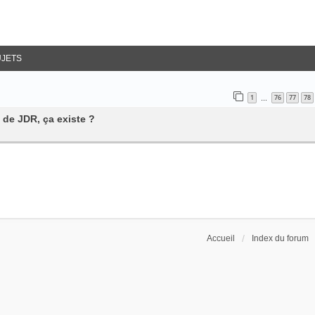
UJETS
1
76
77
78
…
 de JDR, ça existe ?
Accueil
Index du forum