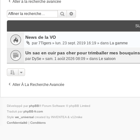
Aller à la recherche avancée
Rechercher
Recherche Avancée
S
News de la VO
par
7Tigers
»
lun. 23 sept. 2019 16:19
» dans
La gamme
Un sac en cuir pas cher pour trimballer mes bouquins
par
DySe
»
sam. 1 août 2026 08:09
» dans
Le saloon
Aller À La Recherche Avancée
Développé par
phpBB
® Forum Software © phpBB Limited
Traduit par
phpBB-fr.com
Style
we_universal
created by INVENTEA & v12mike
Confidentialité
|
Conditions