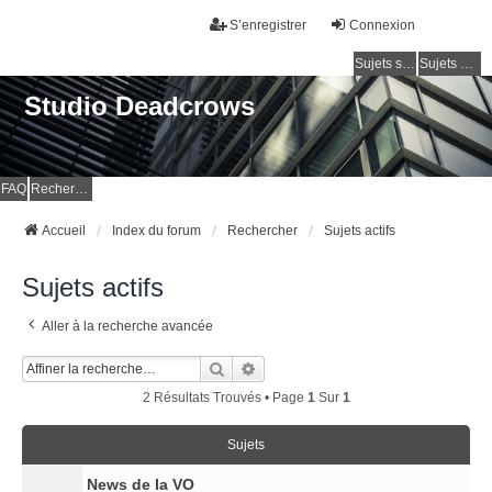
S’enregistrer
Connexion
Sujets sans réponse
Sujets actifs
Studio Deadcrows
FAQ
Rechercher
Accueil
Index du forum
Rechercher
Sujets actifs
Sujets actifs
Aller à la recherche avancée
Rechercher
Recherche Avancée
2 Résultats Trouvés • Page
1
Sur
1
Sujets
News de la VO