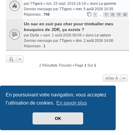
par
7Tigers
» lun. 23 sept. 2019 16:19 » dans
La gamme
Dernier message par
7Tigers
»
mer. 5 août 2026 10:35
Réponses :
798
1
77
78
79
80
…
Un sac en cuir pas cher pour trimballer mes
bouquins de JDR, ça existe ?
par
DySe
» sam. 1 août 2026 08:09 » dans
Le saloon
Dernier message par
7Tigers
»
dim. 2 août 2026 14:00
Réponses :
1
2 Résultats Trouvés • Page
1
Sur
1
Aller À
En poursuivant votre navigation, vous acceptez
Accueil
Index du forum
Nous contacter
l’utilisation de cookies.
En savoir plus
Développé par
phpBB
® Forum Software © phpBB Limited
Traduit par
phpBB-fr.com
OK
Style
we_universal
created by INVENTEA & v12mike
Confidentialité
|
Conditions