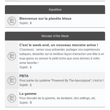
Aquablue
Bienvenue sur la planète bleue
Sujets :
2
Monster of the Week
C'est le week-end, un nouveau monstre arrive !
Chasseurs : venez vous présenter, partager vos expériences
ludiques, disserter sur la meilleur façon d'arracher une tête à un
loup-garou ou avouer le petit noms que vous donnez à votre
arme favorite !
Sujets :
1
PBTA
Pour parler du système "Powered By The Apocalypse", c'est ici !
Sujets :
1
La gamme
Pour discuter de la gamme, du bestiaire, des settings, etc.
Sujets :
5