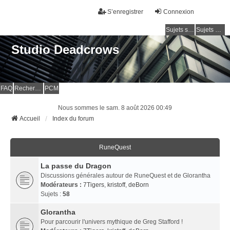
S’enregistrer
Connexion
Sujets sans réponse
Sujets actifs
Studio Deadcrows
FAQ
Rechercher
PCM
Nous sommes le sam. 8 août 2026 00:49
Accueil
Index du forum
RuneQuest
La passe du Dragon
Discussions générales autour de RuneQuest et de Glorantha
Modérateurs :
7Tigers
,
kristoff
,
deBorn
Sujets :
58
Glorantha
Pour parcourir l'univers mythique de Greg Stafford !