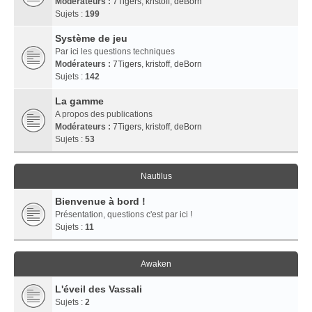
Modérateurs :
7Tigers
,
kristoff
,
deBorn
Sujets :
199
Système de jeu
Par ici les questions techniques
Modérateurs :
7Tigers
,
kristoff
,
deBorn
Sujets :
142
La gamme
A propos des publications
Modérateurs :
7Tigers
,
kristoff
,
deBorn
Sujets :
53
Nautilus
Bienvenue à bord !
Présentation, questions c'est par ici !
Sujets :
11
Awaken
L'éveil des Vassali
Sujets :
2