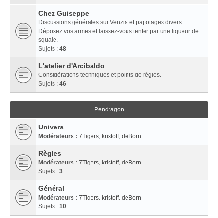
Chez Guiseppe
Discussions générales sur Venzia et papotages divers.
Déposez vos armes et laissez-vous tenter par une liqueur de
squale.
Sujets :
48
L'atelier d'Arcibaldo
Considérations techniques et points de règles.
Sujets :
46
Pendragon
Univers
Modérateurs :
7Tigers
,
kristoff
,
deBorn
Règles
Modérateurs :
7Tigers
,
kristoff
,
deBorn
Sujets :
3
Général
Modérateurs :
7Tigers
,
kristoff
,
deBorn
Sujets :
10