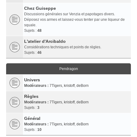
Chez Guiseppe
Discussions générales sur Venzia et papotages divers.
Déposez vos armes et laissez-vous tenter par une liqueur de
squale.
Sujets :
48
L'atelier d'Arcibaldo
Considérations techniques et points de règles.
Sujets :
46
Pendragon
Univers
Modérateurs :
7Tigers
,
kristoff
,
deBorn
Règles
Modérateurs :
7Tigers
,
kristoff
,
deBorn
Sujets :
3
Général
Modérateurs :
7Tigers
,
kristoff
,
deBorn
Sujets :
10