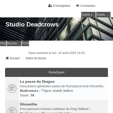
S’enregistrer
Connexion
Sujets sans réponse
Sujets actifs
Studio Deadcrows
FAQ
Rechercher
PCM
Nous sommes le lun. 10 août 2026 10:43
Accueil
Index du forum
RuneQuest
La passe du Dragon
Discussions générales autour de RuneQuest et de Glorantha
Modérateurs :
7Tigers
,
kristoff
,
deBorn
Sujets :
58
Glorantha
Pour parcourir l'univers mythique de Greg Stafford !