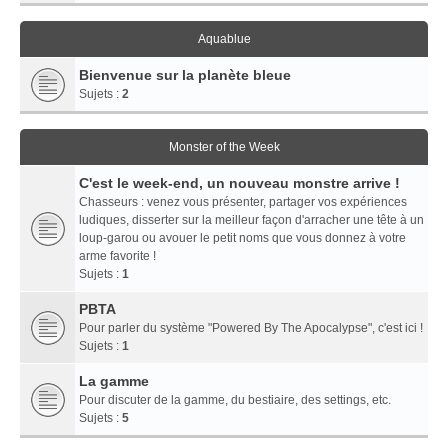
Aquablue
Bienvenue sur la planète bleue
Sujets :
2
Monster of the Week
C'est le week-end, un nouveau monstre arrive !
Chasseurs : venez vous présenter, partager vos expériences
ludiques, disserter sur la meilleur façon d'arracher une tête à un
loup-garou ou avouer le petit noms que vous donnez à votre
arme favorite !
Sujets :
1
PBTA
Pour parler du système "Powered By The Apocalypse", c'est ici !
Sujets :
1
La gamme
Pour discuter de la gamme, du bestiaire, des settings, etc.
Sujets :
5