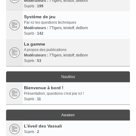
Modérateurs :
7Tigers
,
kristoff
,
deBorn
Sujets :
199
Système de jeu
Par ici les questions techniques
Modérateurs :
7Tigers
,
kristoff
,
deBorn
Sujets :
142
La gamme
A propos des publications
Modérateurs :
7Tigers
,
kristoff
,
deBorn
Sujets :
53
Nautilus
Bienvenue à bord !
Présentation, questions c'est par ici !
Sujets :
11
Awaken
L'éveil des Vassali
Sujets :
2