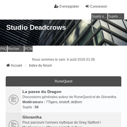
S’enregistrer
Connexion
Sujets sans réponse
Sujets actifs
Studio Deadcrows
FAQ
Rechercher
PCM
Nous sommes le sam. 8 août 2026 01:06
Accueil
Index du forum
RuneQuest
La passe du Dragon
Discussions générales autour de RuneQuest et de Glorantha
Modérateurs :
7Tigers
,
kristoff
,
deBorn
Sujets :
58
Glorantha
Pour parcourir l'univers mythique de Greg Stafford !