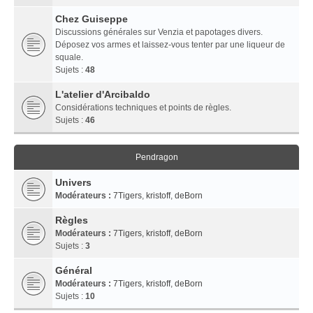
Chez Guiseppe
Discussions générales sur Venzia et papotages divers.
Déposez vos armes et laissez-vous tenter par une liqueur de
squale.
Sujets :
48
L'atelier d'Arcibaldo
Considérations techniques et points de règles.
Sujets :
46
Pendragon
Univers
Modérateurs :
7Tigers
,
kristoff
,
deBorn
Règles
Modérateurs :
7Tigers
,
kristoff
,
deBorn
Sujets :
3
Général
Modérateurs :
7Tigers
,
kristoff
,
deBorn
Sujets :
10