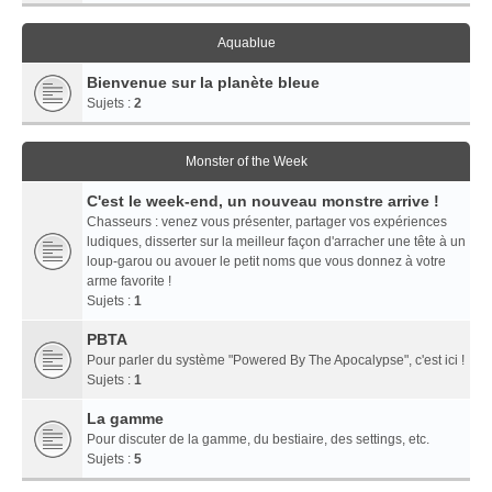
Aquablue
Bienvenue sur la planète bleue
Sujets :
2
Monster of the Week
C'est le week-end, un nouveau monstre arrive !
Chasseurs : venez vous présenter, partager vos expériences
ludiques, disserter sur la meilleur façon d'arracher une tête à un
loup-garou ou avouer le petit noms que vous donnez à votre
arme favorite !
Sujets :
1
PBTA
Pour parler du système "Powered By The Apocalypse", c'est ici !
Sujets :
1
La gamme
Pour discuter de la gamme, du bestiaire, des settings, etc.
Sujets :
5