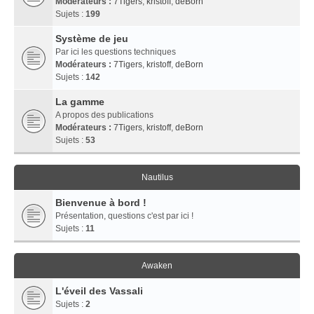
Modérateurs :
7Tigers
,
kristoff
,
deBorn
Sujets :
199
Système de jeu
Par ici les questions techniques
Modérateurs :
7Tigers
,
kristoff
,
deBorn
Sujets :
142
La gamme
A propos des publications
Modérateurs :
7Tigers
,
kristoff
,
deBorn
Sujets :
53
Nautilus
Bienvenue à bord !
Présentation, questions c'est par ici !
Sujets :
11
Awaken
L'éveil des Vassali
Sujets :
2