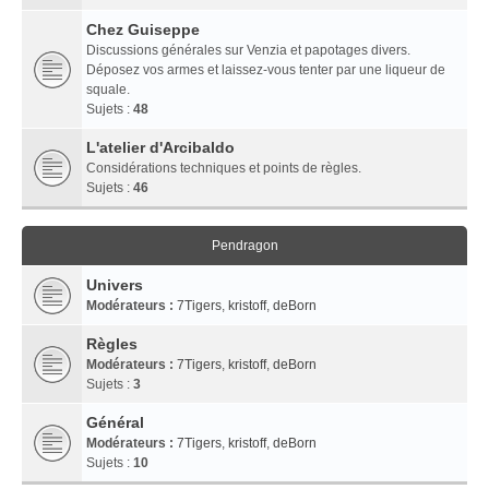
Chez Guiseppe
Discussions générales sur Venzia et papotages divers.
Déposez vos armes et laissez-vous tenter par une liqueur de
squale.
Sujets :
48
L'atelier d'Arcibaldo
Considérations techniques et points de règles.
Sujets :
46
Pendragon
Univers
Modérateurs :
7Tigers
,
kristoff
,
deBorn
Règles
Modérateurs :
7Tigers
,
kristoff
,
deBorn
Sujets :
3
Général
Modérateurs :
7Tigers
,
kristoff
,
deBorn
Sujets :
10