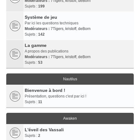
Modérateurs :
7Tigers
,
kristoff
,
deBorn
Sujets :
199
Système de jeu
Par ici les questions techniques
Modérateurs :
7Tigers
,
kristoff
,
deBorn
Sujets :
142
La gamme
A propos des publications
Modérateurs :
7Tigers
,
kristoff
,
deBorn
Sujets :
53
Nautilus
Bienvenue à bord !
Présentation, questions c'est par ici !
Sujets :
11
Awaken
L'éveil des Vassali
Sujets :
2