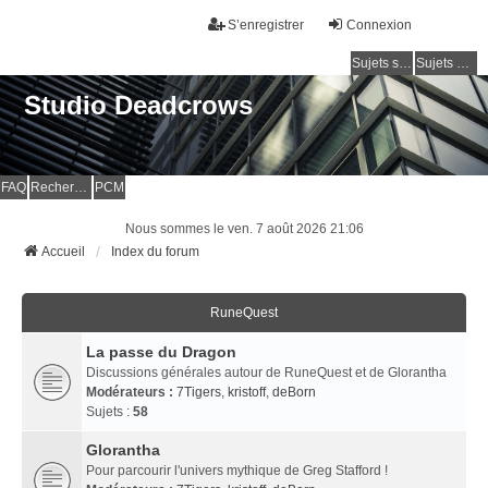
S’enregistrer
Connexion
Sujets sans réponse
Sujets actifs
Studio Deadcrows
FAQ
Rechercher
PCM
Nous sommes le ven. 7 août 2026 21:06
Accueil
Index du forum
RuneQuest
La passe du Dragon
Discussions générales autour de RuneQuest et de Glorantha
Modérateurs :
7Tigers
,
kristoff
,
deBorn
Sujets :
58
Glorantha
Pour parcourir l'univers mythique de Greg Stafford !