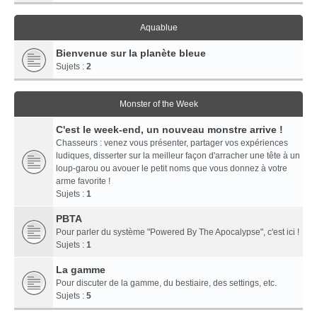
Aquablue
Bienvenue sur la planète bleue
Sujets :
2
Monster of the Week
C'est le week-end, un nouveau monstre arrive !
Chasseurs : venez vous présenter, partager vos expériences
ludiques, disserter sur la meilleur façon d'arracher une tête à un
loup-garou ou avouer le petit noms que vous donnez à votre
arme favorite !
Sujets :
1
PBTA
Pour parler du système "Powered By The Apocalypse", c'est ici !
Sujets :
1
La gamme
Pour discuter de la gamme, du bestiaire, des settings, etc.
Sujets :
5