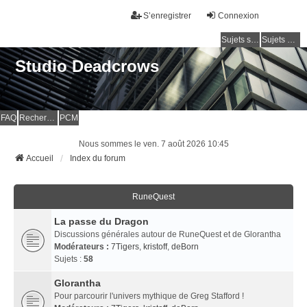
S’enregistrer
Connexion
Sujets sans réponse
Sujets actifs
Studio Deadcrows
FAQ
Rechercher
PCM
Nous sommes le ven. 7 août 2026 10:45
Accueil
Index du forum
RuneQuest
La passe du Dragon
Discussions générales autour de RuneQuest et de Glorantha
Modérateurs :
7Tigers
,
kristoff
,
deBorn
Sujets :
58
Glorantha
Pour parcourir l'univers mythique de Greg Stafford !