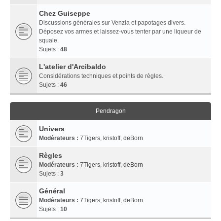
Chez Guiseppe
Discussions générales sur Venzia et papotages divers.
Déposez vos armes et laissez-vous tenter par une liqueur de
squale.
Sujets :
48
L'atelier d'Arcibaldo
Considérations techniques et points de règles.
Sujets :
46
Pendragon
Univers
Modérateurs :
7Tigers
,
kristoff
,
deBorn
Règles
Modérateurs :
7Tigers
,
kristoff
,
deBorn
Sujets :
3
Général
Modérateurs :
7Tigers
,
kristoff
,
deBorn
Sujets :
10