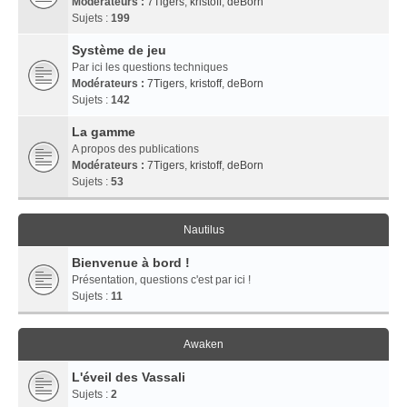
Modérateurs :
7Tigers
,
kristoff
,
deBorn
Sujets :
199
Système de jeu
Par ici les questions techniques
Modérateurs :
7Tigers
,
kristoff
,
deBorn
Sujets :
142
La gamme
A propos des publications
Modérateurs :
7Tigers
,
kristoff
,
deBorn
Sujets :
53
Nautilus
Bienvenue à bord !
Présentation, questions c'est par ici !
Sujets :
11
Awaken
L'éveil des Vassali
Sujets :
2