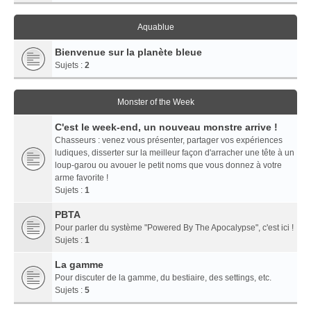
Aquablue
Bienvenue sur la planète bleue
Sujets :
2
Monster of the Week
C'est le week-end, un nouveau monstre arrive !
Chasseurs : venez vous présenter, partager vos expériences
ludiques, disserter sur la meilleur façon d'arracher une tête à un
loup-garou ou avouer le petit noms que vous donnez à votre
arme favorite !
Sujets :
1
PBTA
Pour parler du système "Powered By The Apocalypse", c'est ici !
Sujets :
1
La gamme
Pour discuter de la gamme, du bestiaire, des settings, etc.
Sujets :
5