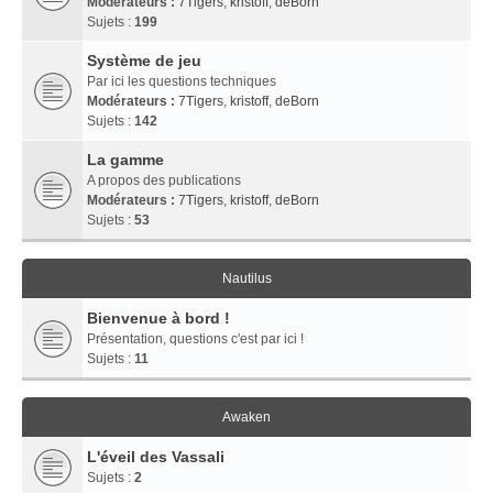
Modérateurs :
7Tigers
,
kristoff
,
deBorn
Sujets :
199
Système de jeu
Par ici les questions techniques
Modérateurs :
7Tigers
,
kristoff
,
deBorn
Sujets :
142
La gamme
A propos des publications
Modérateurs :
7Tigers
,
kristoff
,
deBorn
Sujets :
53
Nautilus
Bienvenue à bord !
Présentation, questions c'est par ici !
Sujets :
11
Awaken
L'éveil des Vassali
Sujets :
2