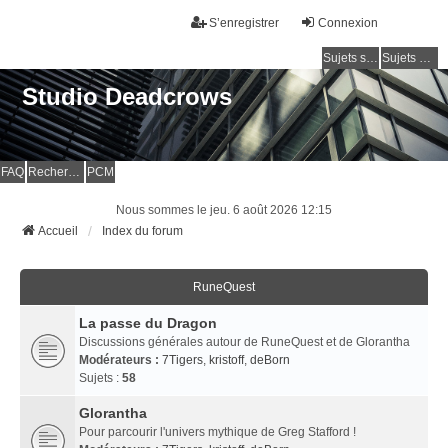
S’enregistrer
Connexion
Sujets sans réponse
Sujets actifs
Studio Deadcrows
FAQ
Rechercher
PCM
Nous sommes le jeu. 6 août 2026 12:15
Accueil
Index du forum
RuneQuest
La passe du Dragon
Discussions générales autour de RuneQuest et de Glorantha
Modérateurs :
7Tigers
,
kristoff
,
deBorn
Sujets :
58
Glorantha
Pour parcourir l'univers mythique de Greg Stafford !