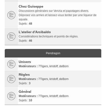
Chez Guiseppe
Discussions générales sur Venzia et papotages divers.
Déposez vos armes et laissez-vous tenter par une liqueur de
squale.
Sujets :
48
L'atelier d'Arcibaldo
Considérations techniques et points de règles.
Sujets :
46
Pendragon
Univers
Modérateurs :
7Tigers
,
kristoff
,
deBorn
Règles
Modérateurs :
7Tigers
,
kristoff
,
deBorn
Sujets :
3
Général
Modérateurs :
7Tigers
,
kristoff
,
deBorn
Sujets :
10