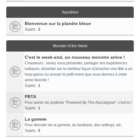
Aquablue
Bienvenue sur la planète bleue
Sujets :
2
Monster of the Week
C'est le week-end, un nouveau monstre arrive !
Chasseurs : venez vous présenter, partager vos expériences
ludiques, disserter sur la meilleur façon d'arracher une tête à un
loup-garou ou avouer le petit noms que vous donnez à votre
arme favorite !
Sujets :
1
PBTA
Pour parler du système "Powered By The Apocalypse", c'est ici !
Sujets :
1
La gamme
Pour discuter de la gamme, du bestiaire, des settings, etc.
Sujets :
5