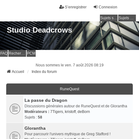
S’enregistrer
Connexion
Sujets sans réponse
Sujets actifs
Studio Deadcrows
FAQ
Rechercher
PCM
Nous sommes le ven. 7 août 2026 08:19
Accueil
Index du forum
RuneQuest
La passe du Dragon
Discussions générales autour de RuneQuest et de Glorantha
Modérateurs :
7Tigers
,
kristoff
,
deBorn
Sujets :
58
Glorantha
Pour parcourir l'univers mythique de Greg Stafford !