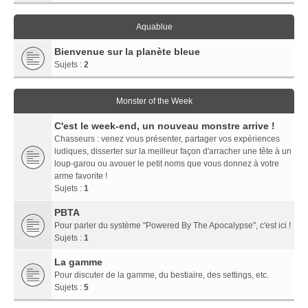
Aquablue
Bienvenue sur la planète bleue
Sujets :
2
Monster of the Week
C'est le week-end, un nouveau monstre arrive !
Chasseurs : venez vous présenter, partager vos expériences
ludiques, disserter sur la meilleur façon d'arracher une tête à un
loup-garou ou avouer le petit noms que vous donnez à votre
arme favorite !
Sujets :
1
PBTA
Pour parler du système "Powered By The Apocalypse", c'est ici !
Sujets :
1
La gamme
Pour discuter de la gamme, du bestiaire, des settings, etc.
Sujets :
5