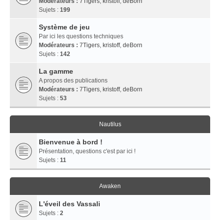
Modérateurs :
7Tigers
,
kristoff
,
deBorn
Sujets :
199
Système de jeu
Par ici les questions techniques
Modérateurs :
7Tigers
,
kristoff
,
deBorn
Sujets :
142
La gamme
A propos des publications
Modérateurs :
7Tigers
,
kristoff
,
deBorn
Sujets :
53
Nautilus
Bienvenue à bord !
Présentation, questions c'est par ici !
Sujets :
11
Awaken
L'éveil des Vassali
Sujets :
2