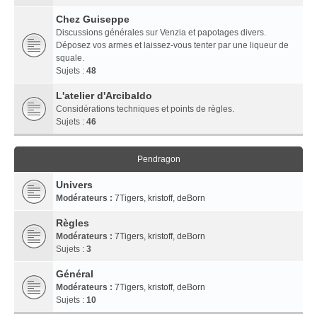
Chez Guiseppe
Discussions générales sur Venzia et papotages divers.
Déposez vos armes et laissez-vous tenter par une liqueur de
squale.
Sujets :
48
L'atelier d'Arcibaldo
Considérations techniques et points de règles.
Sujets :
46
Pendragon
Univers
Modérateurs :
7Tigers
,
kristoff
,
deBorn
Règles
Modérateurs :
7Tigers
,
kristoff
,
deBorn
Sujets :
3
Général
Modérateurs :
7Tigers
,
kristoff
,
deBorn
Sujets :
10