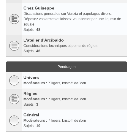
Chez Guiseppe
Discussions générales sur Venzia et papotages divers.
Déposez vos armes et laissez-vous tenter par une liqueur de
squale.
Sujets :
48
L'atelier d'Arcibaldo
Considérations techniques et points de règles.
Sujets :
46
Pendragon
Univers
Modérateurs :
7Tigers
,
kristoff
,
deBorn
Règles
Modérateurs :
7Tigers
,
kristoff
,
deBorn
Sujets :
3
Général
Modérateurs :
7Tigers
,
kristoff
,
deBorn
Sujets :
10