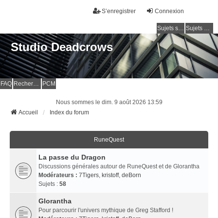
S’enregistrer
Connexion
Sujets sans réponse
Sujets actifs
Studio Deadcrows
FAQ
Rechercher
PCM
Nous sommes le dim. 9 août 2026 13:59
Accueil
Index du forum
RuneQuest
La passe du Dragon
Discussions générales autour de RuneQuest et de Glorantha
Modérateurs :
7Tigers
,
kristoff
,
deBorn
Sujets :
58
Glorantha
Pour parcourir l'univers mythique de Greg Stafford !