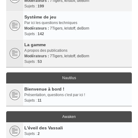
Modérateurs :
7Tigers
,
kristoff
,
deBorn
Sujets :
199
Système de jeu
Par ici les questions techniques
Modérateurs :
7Tigers
,
kristoff
,
deBorn
Sujets :
142
La gamme
A propos des publications
Modérateurs :
7Tigers
,
kristoff
,
deBorn
Sujets :
53
Nautilus
Bienvenue à bord !
Présentation, questions c'est par ici !
Sujets :
11
Awaken
L'éveil des Vassali
Sujets :
2