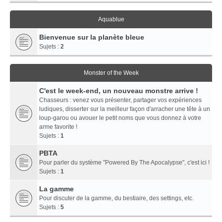
Aquablue
Bienvenue sur la planète bleue
Sujets :
2
Monster of the Week
C'est le week-end, un nouveau monstre arrive !
Chasseurs : venez vous présenter, partager vos expériences
ludiques, disserter sur la meilleur façon d'arracher une tête à un
loup-garou ou avouer le petit noms que vous donnez à votre
arme favorite !
Sujets :
1
PBTA
Pour parler du système "Powered By The Apocalypse", c'est ici !
Sujets :
1
La gamme
Pour discuter de la gamme, du bestiaire, des settings, etc.
Sujets :
5