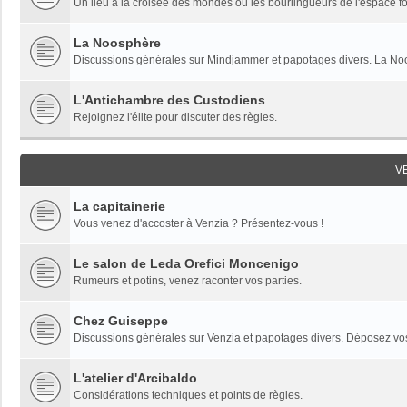
Un lieu à la croisée des mondes où les bourlingueurs de l'espace fon
La Noosphère
Discussions générales sur Mindjammer et papotages divers. La Noo
L'Antichambre des Custodiens
Rejoignez l'élite pour discuter des règles.
V
La capitainerie
Vous venez d'accoster à Venzia ? Présentez-vous !
Le salon de Leda Orefici Moncenigo
Rumeurs et potins, venez raconter vos parties.
Chez Guiseppe
Discussions générales sur Venzia et papotages divers. Déposez vos 
L'atelier d'Arcibaldo
Considérations techniques et points de règles.