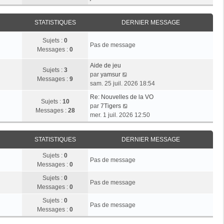
r
e
n
e
i
m
d
i
r
e
e
STATISTIQUES
DERNIER MESSAGE
e
l
s
r
r
e
s
n
Sujets :
0
m
d
Pas de message
a
i
Messages :
0
e
e
g
e
s
r
e
r
Aide de jeu
s
n
Sujets :
3
V
m
par
yamsur
a
i
Messages :
9
o
e
sam. 25 juil. 2026 18:54
g
e
i
s
e
r
Re: Nouvelles de la VO
r
s
Sujets :
10
V
m
par
7Tigers
l
a
Messages :
28
o
e
mer. 1 juil. 2026 12:50
e
g
i
s
d
e
r
s
e
STATISTIQUES
DERNIER MESSAGE
l
a
r
e
g
n
Sujets :
0
d
e
Pas de message
i
Messages :
0
e
e
r
Sujets :
0
r
Pas de message
n
Messages :
0
m
i
e
Sujets :
0
e
Pas de message
s
Messages :
0
r
s
m