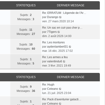
i
r
a
e
e
STATISTIQUES
DERNIER MESSAGE
l
g
r
r
e
e
n
Re: ERRATUM : Légende de l'Ar…
m
d
Sujets :
2
i
V
par
Durango
e
e
Messages :
3
e
o
ven. 27 mars 2020 10:14
s
r
r
i
s
n
Re: Un sac en cuir pas cher p…
m
r
Sujets :
11
a
i
V
par
7Tigers
e
l
Messages :
27
g
e
o
dim. 2 août 2026 14:00
s
e
e
r
i
s
d
Re: Les montures
m
r
Sujets :
10
a
e
V
par
aydenlambert31
e
l
Messages :
60
g
r
o
mar. 16 déc. 2025 17:02
s
e
e
n
i
s
d
Re: Les armes a feu
i
r
Sujets :
1
a
e
V
par
valentindu6
e
l
Messages :
5
g
r
o
mer. 3 févr. 2021 19:49
r
e
e
n
i
m
d
i
r
e
e
STATISTIQUES
DERNIER MESSAGE
e
l
s
r
r
e
s
n
Re: Hugh
m
d
Sujets :
9
V
a
i
par
Celeano
e
e
Messages :
36
o
g
e
lun. 21 juil. 2025 23:04
s
r
i
e
r
s
n
Re: Pack d'aventurier galacti…
r
m
Sujets :
1
a
V
i
par
Celeano