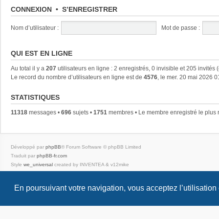
CONNEXION
•
S’ENREGISTRER
Nom d’utilisateur :
Mot de passe :
QUI EST EN LIGNE
Au total il y a
207
utilisateurs en ligne : 2 enregistrés, 0 invisible et 205 invités
Le record du nombre d’utilisateurs en ligne est de
4576
, le mer. 20 mai 2026 0
STATISTIQUES
11318
messages •
696
sujets •
1751
membres • Le membre enregistré le plus 
Développé par
phpBB
® Forum Software © phpBB Limited
Traduit par
phpBB-fr.com
Style
we_universal
created by INVENTEA & v12mike
Confidentialité
|
Conditions
En poursuivant votre navigation, vous acceptez l’utilisation