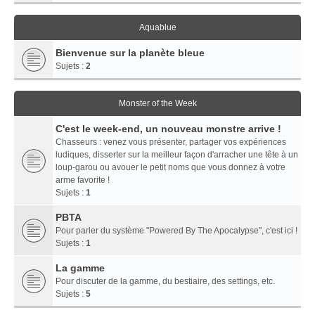
Aquablue
Bienvenue sur la planète bleue
Sujets :
2
Monster of the Week
C'est le week-end, un nouveau monstre arrive !
Chasseurs : venez vous présenter, partager vos expériences
ludiques, disserter sur la meilleur façon d'arracher une tête à un
loup-garou ou avouer le petit noms que vous donnez à votre
arme favorite !
Sujets :
1
PBTA
Pour parler du système "Powered By The Apocalypse", c'est ici !
Sujets :
1
La gamme
Pour discuter de la gamme, du bestiaire, des settings, etc.
Sujets :
5