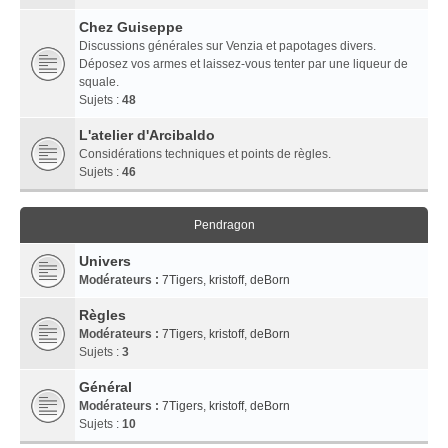
Chez Guiseppe
Discussions générales sur Venzia et papotages divers.
Déposez vos armes et laissez-vous tenter par une liqueur de
squale.
Sujets :
48
L'atelier d'Arcibaldo
Considérations techniques et points de règles.
Sujets :
46
Pendragon
Univers
Modérateurs :
7Tigers
,
kristoff
,
deBorn
Règles
Modérateurs :
7Tigers
,
kristoff
,
deBorn
Sujets :
3
Général
Modérateurs :
7Tigers
,
kristoff
,
deBorn
Sujets :
10