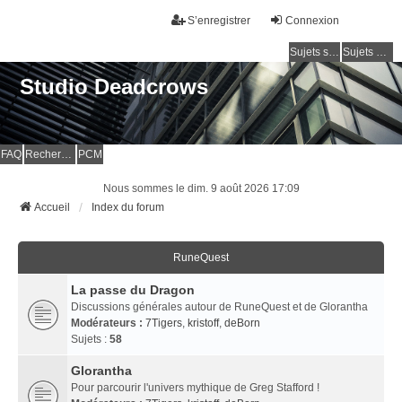
S’enregistrer
Connexion
Sujets sans réponse
Sujets actifs
Studio Deadcrows
FAQ
Rechercher
PCM
Nous sommes le dim. 9 août 2026 17:09
Accueil
Index du forum
RuneQuest
La passe du Dragon
Discussions générales autour de RuneQuest et de Glorantha
Modérateurs :
7Tigers
,
kristoff
,
deBorn
Sujets :
58
Glorantha
Pour parcourir l'univers mythique de Greg Stafford !