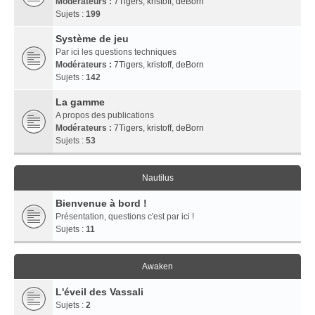
Modérateurs :
7Tigers
,
kristoff
,
deBorn
Sujets :
199
Système de jeu
Par ici les questions techniques
Modérateurs :
7Tigers
,
kristoff
,
deBorn
Sujets :
142
La gamme
A propos des publications
Modérateurs :
7Tigers
,
kristoff
,
deBorn
Sujets :
53
Nautilus
Bienvenue à bord !
Présentation, questions c'est par ici !
Sujets :
11
Awaken
L'éveil des Vassali
Sujets :
2