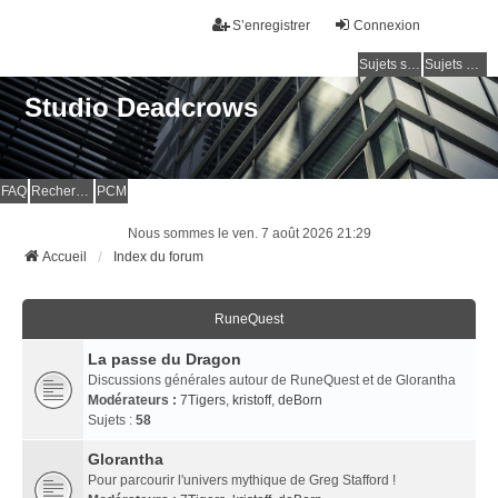
S’enregistrer
Connexion
Sujets sans réponse
Sujets actifs
Studio Deadcrows
FAQ
Rechercher
PCM
Nous sommes le ven. 7 août 2026 21:29
Accueil
Index du forum
RuneQuest
La passe du Dragon
Discussions générales autour de RuneQuest et de Glorantha
Modérateurs :
7Tigers
,
kristoff
,
deBorn
Sujets :
58
Glorantha
Pour parcourir l'univers mythique de Greg Stafford !