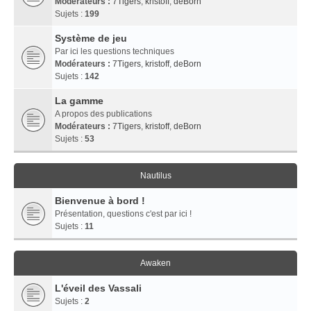
Modérateurs :
7Tigers
,
kristoff
,
deBorn
Sujets :
199
Système de jeu
Par ici les questions techniques
Modérateurs :
7Tigers
,
kristoff
,
deBorn
Sujets :
142
La gamme
A propos des publications
Modérateurs :
7Tigers
,
kristoff
,
deBorn
Sujets :
53
Nautilus
Bienvenue à bord !
Présentation, questions c'est par ici !
Sujets :
11
Awaken
L'éveil des Vassali
Sujets :
2