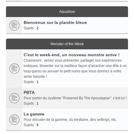
Aquablue
Bienvenue sur la planète bleue
Sujets :
2
Monster of the Week
C'est le week-end, un nouveau monstre arrive !
Chasseurs : venez vous présenter, partager vos expériences
ludiques, disserter sur la meilleur façon d'arracher une tête à un
loup-garou ou avouer le petit noms que vous donnez à votre
arme favorite !
Sujets :
1
PBTA
Pour parler du système "Powered By The Apocalypse", c'est ici !
Sujets :
1
La gamme
Pour discuter de la gamme, du bestiaire, des settings, etc.
Sujets :
5