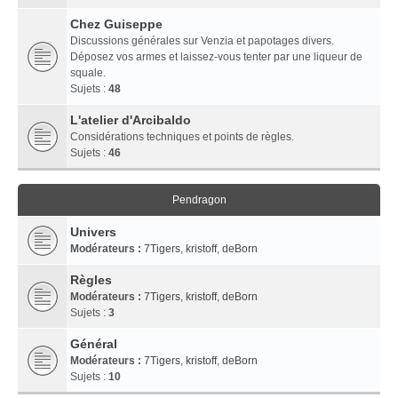
Chez Guiseppe
Discussions générales sur Venzia et papotages divers.
Déposez vos armes et laissez-vous tenter par une liqueur de
squale.
Sujets :
48
L'atelier d'Arcibaldo
Considérations techniques et points de règles.
Sujets :
46
Pendragon
Univers
Modérateurs :
7Tigers
,
kristoff
,
deBorn
Règles
Modérateurs :
7Tigers
,
kristoff
,
deBorn
Sujets :
3
Général
Modérateurs :
7Tigers
,
kristoff
,
deBorn
Sujets :
10