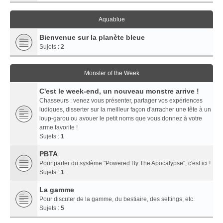
Aquablue
Bienvenue sur la planète bleue
Sujets :
2
Monster of the Week
C'est le week-end, un nouveau monstre arrive !
Chasseurs : venez vous présenter, partager vos expériences
ludiques, disserter sur la meilleur façon d'arracher une tête à un
loup-garou ou avouer le petit noms que vous donnez à votre
arme favorite !
Sujets :
1
PBTA
Pour parler du système "Powered By The Apocalypse", c'est ici !
Sujets :
1
La gamme
Pour discuter de la gamme, du bestiaire, des settings, etc.
Sujets :
5