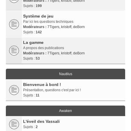
Modérateurs :
7Tigers
,
kristoff
,
deBorn
Sujets :
199
Système de jeu
Par ici les questions techniques
Modérateurs :
7Tigers
,
kristoff
,
deBorn
Sujets :
142
La gamme
A propos des publications
Modérateurs :
7Tigers
,
kristoff
,
deBorn
Sujets :
53
Nautilus
Bienvenue à bord !
Présentation, questions c'est par ici !
Sujets :
11
Awaken
L'éveil des Vassali
Sujets :
2