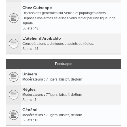
Chez Guiseppe
Discussions générales sur Venzia et papotages divers.
Déposez vos armes et laissez-vous tenter par une liqueur de
squale.
Sujets :
48
L'atelier d'Arcibaldo
Considérations techniques et points de règles.
Sujets :
46
Pendragon
Univers
Modérateurs :
7Tigers
,
kristoff
,
deBorn
Règles
Modérateurs :
7Tigers
,
kristoff
,
deBorn
Sujets :
3
Général
Modérateurs :
7Tigers
,
kristoff
,
deBorn
Sujets :
10