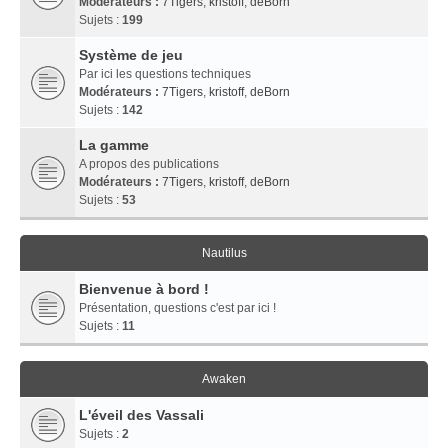
Modérateurs :
7Tigers
,
kristoff
,
deBorn
Sujets :
199
Système de jeu
Par ici les questions techniques
Modérateurs :
7Tigers
,
kristoff
,
deBorn
Sujets :
142
La gamme
A propos des publications
Modérateurs :
7Tigers
,
kristoff
,
deBorn
Sujets :
53
Nautilus
Bienvenue à bord !
Présentation, questions c'est par ici !
Sujets :
11
Awaken
L'éveil des Vassali
Sujets :
2