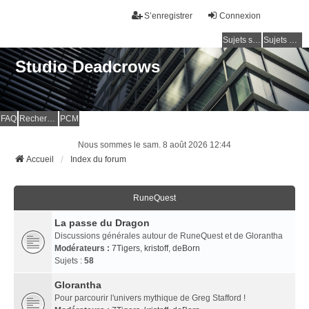
S’enregistrer
Connexion
Sujets sans réponse
Sujets actifs
Studio Deadcrows
FAQ
Rechercher
PCM
Nous sommes le sam. 8 août 2026 12:44
Accueil
Index du forum
RuneQuest
La passe du Dragon
Discussions générales autour de RuneQuest et de Glorantha
Modérateurs :
7Tigers
,
kristoff
,
deBorn
Sujets :
58
Glorantha
Pour parcourir l'univers mythique de Greg Stafford !