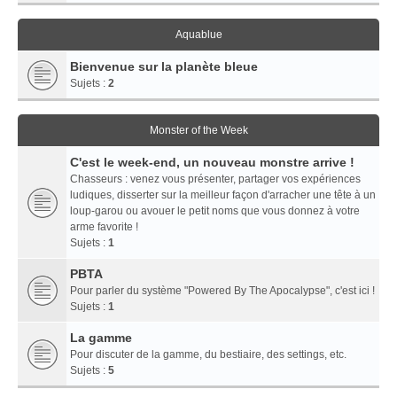
Aquablue
Bienvenue sur la planète bleue
Sujets :
2
Monster of the Week
C'est le week-end, un nouveau monstre arrive !
Chasseurs : venez vous présenter, partager vos expériences
ludiques, disserter sur la meilleur façon d'arracher une tête à un
loup-garou ou avouer le petit noms que vous donnez à votre
arme favorite !
Sujets :
1
PBTA
Pour parler du système "Powered By The Apocalypse", c'est ici !
Sujets :
1
La gamme
Pour discuter de la gamme, du bestiaire, des settings, etc.
Sujets :
5