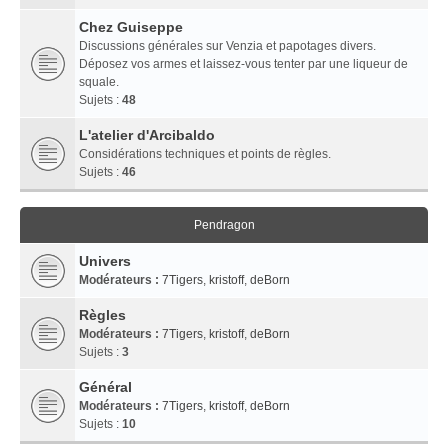
Chez Guiseppe
Discussions générales sur Venzia et papotages divers.
Déposez vos armes et laissez-vous tenter par une liqueur de
squale.
Sujets :
48
L'atelier d'Arcibaldo
Considérations techniques et points de règles.
Sujets :
46
Pendragon
Univers
Modérateurs :
7Tigers
,
kristoff
,
deBorn
Règles
Modérateurs :
7Tigers
,
kristoff
,
deBorn
Sujets :
3
Général
Modérateurs :
7Tigers
,
kristoff
,
deBorn
Sujets :
10