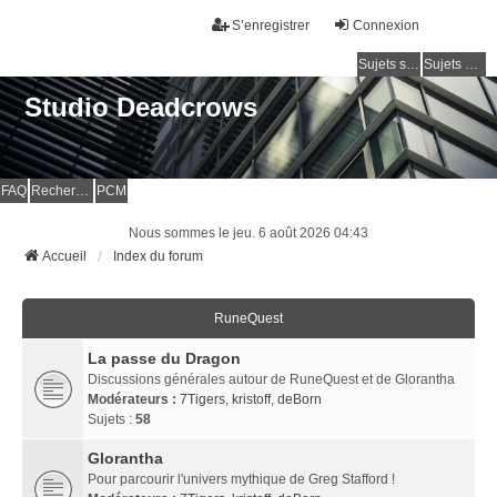
S’enregistrer
Connexion
Sujets sans réponse
Sujets actifs
Studio Deadcrows
FAQ
Rechercher
PCM
Nous sommes le jeu. 6 août 2026 04:43
Accueil
Index du forum
RuneQuest
La passe du Dragon
Discussions générales autour de RuneQuest et de Glorantha
Modérateurs :
7Tigers
,
kristoff
,
deBorn
Sujets :
58
Glorantha
Pour parcourir l'univers mythique de Greg Stafford !