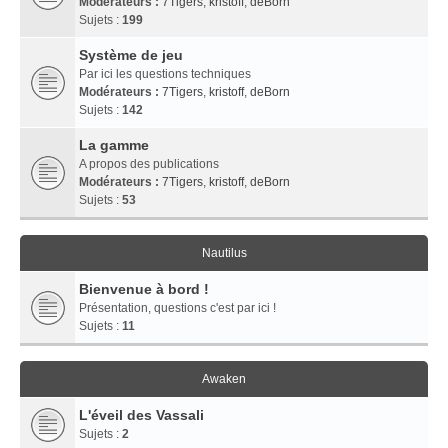
Modérateurs :
7Tigers
,
kristoff
,
deBorn
Sujets :
199
Système de jeu
Par ici les questions techniques
Modérateurs :
7Tigers
,
kristoff
,
deBorn
Sujets :
142
La gamme
A propos des publications
Modérateurs :
7Tigers
,
kristoff
,
deBorn
Sujets :
53
Nautilus
Bienvenue à bord !
Présentation, questions c'est par ici !
Sujets :
11
Awaken
L'éveil des Vassali
Sujets :
2