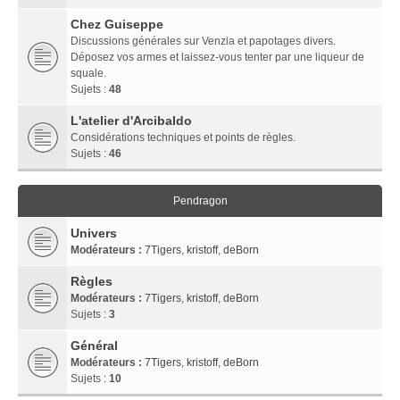
Chez Guiseppe
Discussions générales sur Venzia et papotages divers.
Déposez vos armes et laissez-vous tenter par une liqueur de
squale.
Sujets :
48
L'atelier d'Arcibaldo
Considérations techniques et points de règles.
Sujets :
46
Pendragon
Univers
Modérateurs :
7Tigers
,
kristoff
,
deBorn
Règles
Modérateurs :
7Tigers
,
kristoff
,
deBorn
Sujets :
3
Général
Modérateurs :
7Tigers
,
kristoff
,
deBorn
Sujets :
10