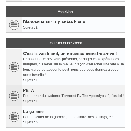
Aquablue
Bienvenue sur la planète bleue
Sujets :
2
Monster of the Week
C'est le week-end, un nouveau monstre arrive !
Chasseurs : venez vous présenter, partager vos expériences
ludiques, disserter sur la meilleur façon d'arracher une tête à un
loup-garou ou avouer le petit noms que vous donnez à votre
arme favorite !
Sujets :
1
PBTA
Pour parler du système "Powered By The Apocalypse", c'est ici !
Sujets :
1
La gamme
Pour discuter de la gamme, du bestiaire, des settings, etc.
Sujets :
5