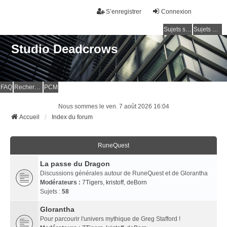
S’enregistrer
Connexion
Sujets sans réponse
Sujets actifs
Studio Deadcrows
FAQ
Rechercher
PCM
Nous sommes le ven. 7 août 2026 16:04
Accueil
Index du forum
RuneQuest
La passe du Dragon
Discussions générales autour de RuneQuest et de Glorantha
Modérateurs :
7Tigers
,
kristoff
,
deBorn
Sujets :
58
Glorantha
Pour parcourir l'univers mythique de Greg Stafford !