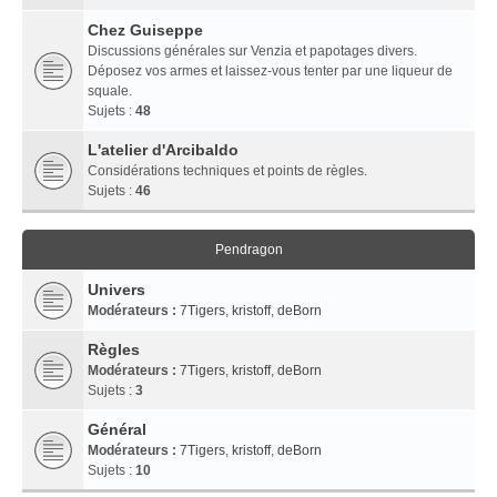
Chez Guiseppe
Discussions générales sur Venzia et papotages divers.
Déposez vos armes et laissez-vous tenter par une liqueur de
squale.
Sujets :
48
L'atelier d'Arcibaldo
Considérations techniques et points de règles.
Sujets :
46
Pendragon
Univers
Modérateurs :
7Tigers
,
kristoff
,
deBorn
Règles
Modérateurs :
7Tigers
,
kristoff
,
deBorn
Sujets :
3
Général
Modérateurs :
7Tigers
,
kristoff
,
deBorn
Sujets :
10