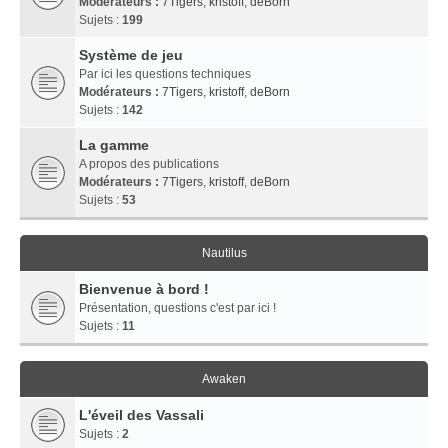
Modérateurs :
7Tigers
,
kristoff
,
deBorn
Sujets :
199
Système de jeu
Par ici les questions techniques
Modérateurs :
7Tigers
,
kristoff
,
deBorn
Sujets :
142
La gamme
A propos des publications
Modérateurs :
7Tigers
,
kristoff
,
deBorn
Sujets :
53
Nautilus
Bienvenue à bord !
Présentation, questions c'est par ici !
Sujets :
11
Awaken
L'éveil des Vassali
Sujets :
2