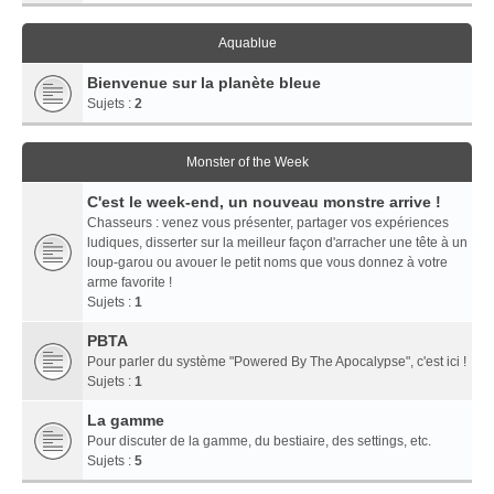
Aquablue
Bienvenue sur la planète bleue
Sujets :
2
Monster of the Week
C'est le week-end, un nouveau monstre arrive !
Chasseurs : venez vous présenter, partager vos expériences
ludiques, disserter sur la meilleur façon d'arracher une tête à un
loup-garou ou avouer le petit noms que vous donnez à votre
arme favorite !
Sujets :
1
PBTA
Pour parler du système "Powered By The Apocalypse", c'est ici !
Sujets :
1
La gamme
Pour discuter de la gamme, du bestiaire, des settings, etc.
Sujets :
5