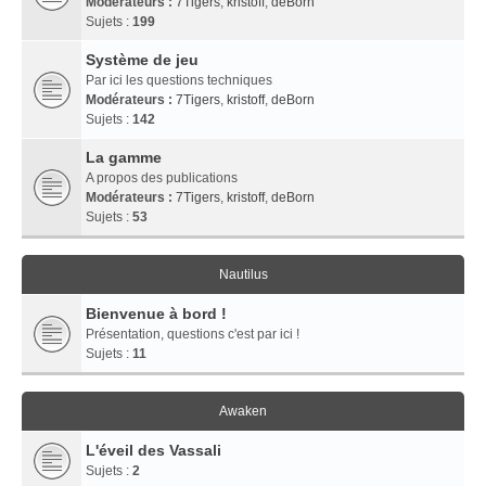
Modérateurs :
7Tigers
,
kristoff
,
deBorn
Sujets :
199
Système de jeu
Par ici les questions techniques
Modérateurs :
7Tigers
,
kristoff
,
deBorn
Sujets :
142
La gamme
A propos des publications
Modérateurs :
7Tigers
,
kristoff
,
deBorn
Sujets :
53
Nautilus
Bienvenue à bord !
Présentation, questions c'est par ici !
Sujets :
11
Awaken
L'éveil des Vassali
Sujets :
2