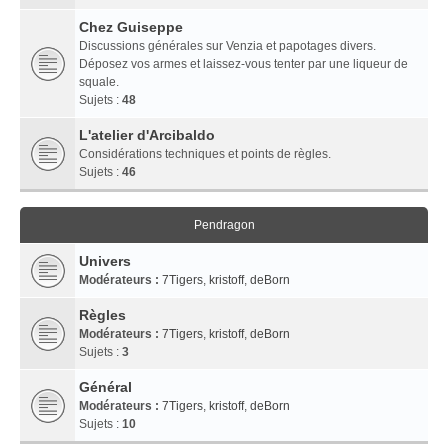
Chez Guiseppe
Discussions générales sur Venzia et papotages divers.
Déposez vos armes et laissez-vous tenter par une liqueur de
squale.
Sujets :
48
L'atelier d'Arcibaldo
Considérations techniques et points de règles.
Sujets :
46
Pendragon
Univers
Modérateurs :
7Tigers
,
kristoff
,
deBorn
Règles
Modérateurs :
7Tigers
,
kristoff
,
deBorn
Sujets :
3
Général
Modérateurs :
7Tigers
,
kristoff
,
deBorn
Sujets :
10