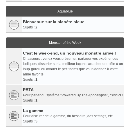
Aquablue
Bienvenue sur la planète bleue
Sujets :
2
Monster of the Week
C'est le week-end, un nouveau monstre arrive !
Chasseurs : venez vous présenter, partager vos expériences
ludiques, disserter sur la meilleur façon d'arracher une tête à un
loup-garou ou avouer le petit noms que vous donnez à votre
arme favorite !
Sujets :
1
PBTA
Pour parler du système "Powered By The Apocalypse", c'est ici !
Sujets :
1
La gamme
Pour discuter de la gamme, du bestiaire, des settings, etc.
Sujets :
5