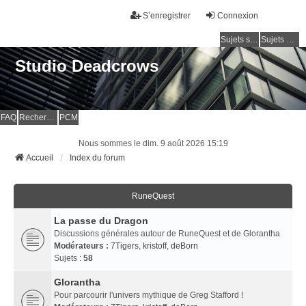
S’enregistrer
Connexion
Sujets sans réponse
Sujets actifs
Studio Deadcrows
FAQ
Rechercher
PCM
Nous sommes le dim. 9 août 2026 15:19
Accueil
Index du forum
RuneQuest
La passe du Dragon
Discussions générales autour de RuneQuest et de Glorantha
Modérateurs :
7Tigers
,
kristoff
,
deBorn
Sujets :
58
Glorantha
Pour parcourir l'univers mythique de Greg Stafford !