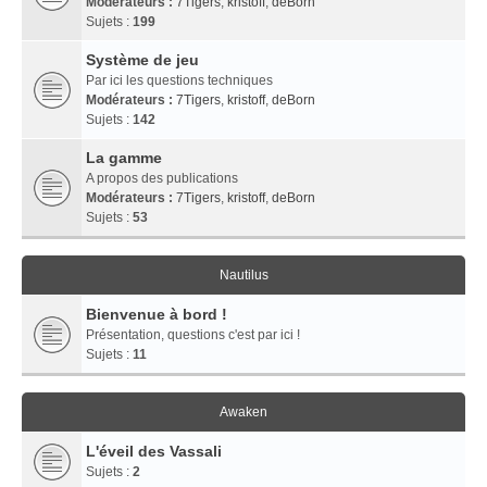
Modérateurs :
7Tigers
,
kristoff
,
deBorn
Sujets :
199
Système de jeu
Par ici les questions techniques
Modérateurs :
7Tigers
,
kristoff
,
deBorn
Sujets :
142
La gamme
A propos des publications
Modérateurs :
7Tigers
,
kristoff
,
deBorn
Sujets :
53
Nautilus
Bienvenue à bord !
Présentation, questions c'est par ici !
Sujets :
11
Awaken
L'éveil des Vassali
Sujets :
2