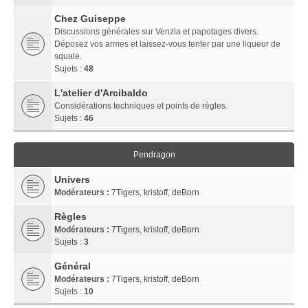
Chez Guiseppe
Discussions générales sur Venzia et papotages divers.
Déposez vos armes et laissez-vous tenter par une liqueur de
squale.
Sujets :
48
L'atelier d'Arcibaldo
Considérations techniques et points de règles.
Sujets :
46
Pendragon
Univers
Modérateurs :
7Tigers
,
kristoff
,
deBorn
Règles
Modérateurs :
7Tigers
,
kristoff
,
deBorn
Sujets :
3
Général
Modérateurs :
7Tigers
,
kristoff
,
deBorn
Sujets :
10