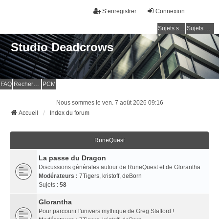
S’enregistrer
Connexion
Sujets sans réponse
Sujets actifs
Studio Deadcrows
FAQ
Rechercher
PCM
Nous sommes le ven. 7 août 2026 09:16
Accueil
Index du forum
RuneQuest
La passe du Dragon
Discussions générales autour de RuneQuest et de Glorantha
Modérateurs :
7Tigers
,
kristoff
,
deBorn
Sujets :
58
Glorantha
Pour parcourir l'univers mythique de Greg Stafford !