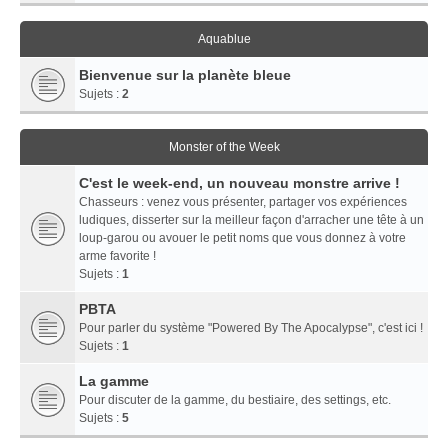
Aquablue
Bienvenue sur la planète bleue
Sujets :
2
Monster of the Week
C'est le week-end, un nouveau monstre arrive !
Chasseurs : venez vous présenter, partager vos expériences
ludiques, disserter sur la meilleur façon d'arracher une tête à un
loup-garou ou avouer le petit noms que vous donnez à votre
arme favorite !
Sujets :
1
PBTA
Pour parler du système "Powered By The Apocalypse", c'est ici !
Sujets :
1
La gamme
Pour discuter de la gamme, du bestiaire, des settings, etc.
Sujets :
5