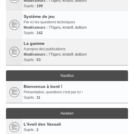
Modérateurs :
7Tigers
,
kristoff
,
deBorn
Sujets :
199
Système de jeu
Par ici les questions techniques
Modérateurs :
7Tigers
,
kristoff
,
deBorn
Sujets :
142
La gamme
A propos des publications
Modérateurs :
7Tigers
,
kristoff
,
deBorn
Sujets :
53
Nautilus
Bienvenue à bord !
Présentation, questions c'est par ici !
Sujets :
11
Awaken
L'éveil des Vassali
Sujets :
2