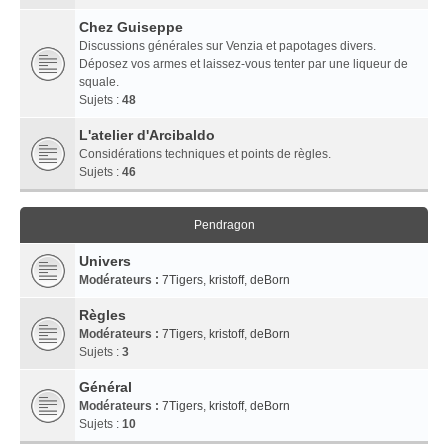
Chez Guiseppe
Discussions générales sur Venzia et papotages divers.
Déposez vos armes et laissez-vous tenter par une liqueur de
squale.
Sujets :
48
L'atelier d'Arcibaldo
Considérations techniques et points de règles.
Sujets :
46
Pendragon
Univers
Modérateurs :
7Tigers
,
kristoff
,
deBorn
Règles
Modérateurs :
7Tigers
,
kristoff
,
deBorn
Sujets :
3
Général
Modérateurs :
7Tigers
,
kristoff
,
deBorn
Sujets :
10