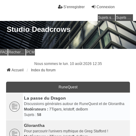
S’enregistrer
Connexion
Sujets sans réponse
Sujets actifs
Studio Deadcrows
FAQ
Rechercher
PCM
Nous sommes le lun. 10 août 2026 12:35
Accueil
Index du forum
RuneQuest
La passe du Dragon
Discussions générales autour de RuneQuest et de Glorantha
Modérateurs :
7Tigers
,
kristoff
,
deBorn
Sujets :
58
Glorantha
Pour parcourir l'univers mythique de Greg Stafford !