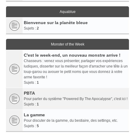
Aquablue
Bienvenue sur la planète bleue
Sujets :
2
Monster of the Week
C'est le week-end, un nouveau monstre arrive !
Chasseurs : venez vous présenter, partager vos expériences
ludiques, disserter sur la meilleur façon d'arracher une tête à un
loup-garou ou avouer le petit noms que vous donnez à votre
arme favorite !
Sujets :
1
PBTA
Pour parler du système "Powered By The Apocalypse", c'est ici !
Sujets :
1
La gamme
Pour discuter de la gamme, du bestiaire, des settings, etc.
Sujets :
5