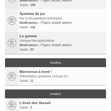
Modérateurs :
7Tigers
,
kristoff
,
deBorn
Sujets :
199
Système de jeu
Par ici les questions techniques
Modérateurs :
7Tigers
,
kristoff
,
deBorn
Sujets :
142
La gamme
A propos des publications
Modérateurs :
7Tigers
,
kristoff
,
deBorn
Sujets :
53
Nautilus
Bienvenue à bord !
Présentation, questions c'est par ici !
Sujets :
11
Awaken
L'éveil des Vassali
Sujets :
2