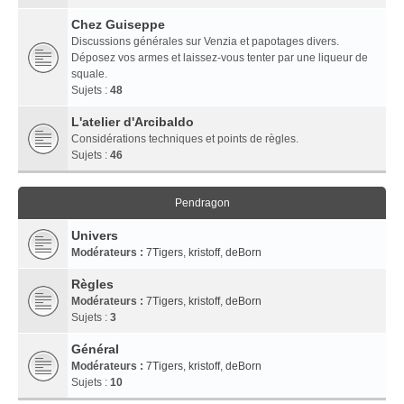
Chez Guiseppe
Discussions générales sur Venzia et papotages divers.
Déposez vos armes et laissez-vous tenter par une liqueur de
squale.
Sujets :
48
L'atelier d'Arcibaldo
Considérations techniques et points de règles.
Sujets :
46
Pendragon
Univers
Modérateurs :
7Tigers
,
kristoff
,
deBorn
Règles
Modérateurs :
7Tigers
,
kristoff
,
deBorn
Sujets :
3
Général
Modérateurs :
7Tigers
,
kristoff
,
deBorn
Sujets :
10