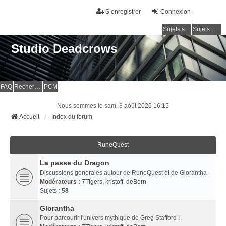
S’enregistrer
Connexion
Sujets sans réponse
Sujets actifs
Studio Deadcrows
FAQ
Rechercher
PCM
Nous sommes le sam. 8 août 2026 16:15
Accueil
Index du forum
RuneQuest
La passe du Dragon
Discussions générales autour de RuneQuest et de Glorantha
Modérateurs :
7Tigers
,
kristoff
,
deBorn
Sujets :
58
Glorantha
Pour parcourir l'univers mythique de Greg Stafford !