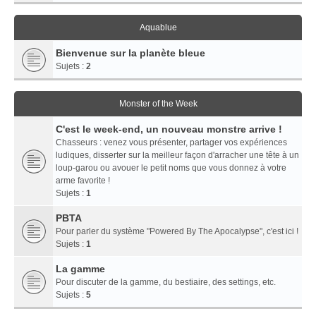
Aquablue
Bienvenue sur la planète bleue
Sujets :
2
Monster of the Week
C'est le week-end, un nouveau monstre arrive !
Chasseurs : venez vous présenter, partager vos expériences
ludiques, disserter sur la meilleur façon d'arracher une tête à un
loup-garou ou avouer le petit noms que vous donnez à votre
arme favorite !
Sujets :
1
PBTA
Pour parler du système "Powered By The Apocalypse", c'est ici !
Sujets :
1
La gamme
Pour discuter de la gamme, du bestiaire, des settings, etc.
Sujets :
5