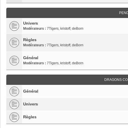
PEN
Univers
Modérateurs :
7Tigers
,
kristoff
,
deBorn
Règles
Modérateurs :
7Tigers
,
kristoff
,
deBorn
Général
Modérateurs :
7Tigers
,
kristoff
,
deBorn
DRAGONS CO
Général
Univers
Règles