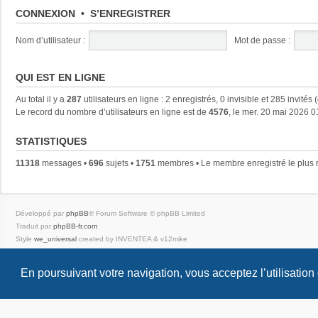
CONNEXION
•
S’ENREGISTRER
Nom d’utilisateur :
Mot de passe :
QUI EST EN LIGNE
Au total il y a
287
utilisateurs en ligne : 2 enregistrés, 0 invisible et 285 invités
Le record du nombre d’utilisateurs en ligne est de
4576
, le mer. 20 mai 2026 0
STATISTIQUES
11318
messages •
696
sujets •
1751
membres • Le membre enregistré le plus 
Développé par
phpBB
® Forum Software © phpBB Limited
Traduit par
phpBB-fr.com
Style
we_universal
created by INVENTEA & v12mike
Confidentialité
|
Conditions
En poursuivant votre navigation, vous acceptez l’utilisation