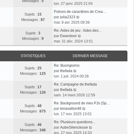
l
e
Messages :
5
g
o
e
lun. 27 janv. 2025 21:04
e
s
e
i
r
d
s
Polices de caractères de Crea…
r
m
Sujets :
15
e
V
a
par
julia2323
l
e
Messages :
87
r
o
g
mar. 8 avr. 2025 09:39
e
s
n
i
e
d
s
Re: Aides de jeu : listes des…
i
r
Sujets :
3
e
V
a
par
Ewandoor
e
l
Messages :
9
r
o
g
mar. 31 déc. 2024 13:51
r
e
n
i
e
m
d
i
r
e
e
STATISTIQUES
DERNIER MESSAGE
e
l
s
r
r
e
s
n
Re: Buongiorno
m
d
Sujets :
25
V
a
i
par
thefada
e
e
Messages :
125
o
g
e
lun. 1 juil. 2024 00:26
s
r
i
e
r
s
n
Re: Campagne de thefada
r
m
Sujets :
17
V
a
i
par
thefada
l
e
Messages :
126
o
g
e
sam. 14 mars 2026 12:59
e
s
i
e
r
d
s
Re: Background de mes PJs (Sp…
r
m
Sujets :
48
e
a
V
par
lenavallon48
l
e
Messages :
675
r
g
o
lun. 17 nov. 2025 13:01
e
s
n
e
i
d
s
Re: Plusieurs questions...
i
r
Sujets :
46
e
a
V
par
AubeSilencieuse
e
l
Messages :
346
r
g
o
jeu. 27 nov. 2025 14:33