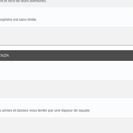
t le récit de leurs aventures.
sphère est sans limite.
ENZIA
armes et laissez-vous tenter par une liqueur de squale.