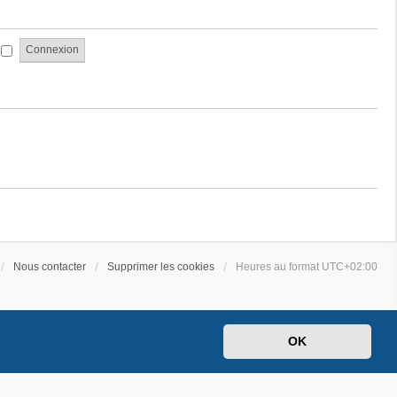
a
e
g
s
e
s
i
a
g
e
Nous contacter
Supprimer les cookies
Heures au format
UTC+02:00
OK