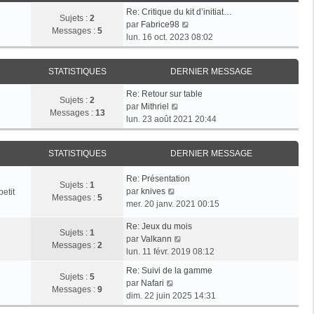
e
s
r
Re: Critique du kit d’initiat…
d
Sujets :
2
a
m
V
par
Fabrice98
e
Messages :
5
g
e
o
lun. 16 oct. 2023 08:02
r
e
s
i
n
s
r
i
a
STATISTIQUES
DERNIER MESSAGE
l
e
g
e
r
Re: Retour sur table
e
d
Sujets :
2
V
m
par
Mithriel
e
Messages :
13
o
e
lun. 23 août 2021 20:44
r
i
s
n
r
s
i
STATISTIQUES
DERNIER MESSAGE
l
a
e
e
g
r
Re: Présentation
d
e
Sujets :
1
m
V
par
knives
etit
e
Messages :
5
e
o
mer. 20 janv. 2021 00:15
r
s
i
n
s
Re: Jeux du mois
r
i
Sujets :
1
V
a
par
Valkann
l
e
Messages :
2
o
g
lun. 11 févr. 2019 08:12
e
r
i
e
d
m
Re: Suivi de la gamme
r
Sujets :
5
e
V
e
par
Nafari
l
Messages :
9
r
o
s
dim. 22 juin 2025 14:31
e
n
i
s
d