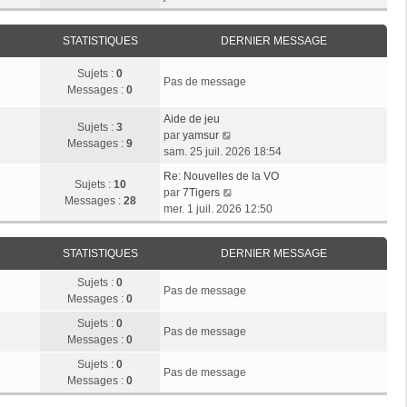
r
e
n
e
i
m
d
i
r
e
e
STATISTIQUES
DERNIER MESSAGE
e
l
s
r
r
e
s
n
Sujets :
0
m
d
Pas de message
a
i
Messages :
0
e
e
g
e
s
r
e
r
Aide de jeu
s
n
Sujets :
3
V
m
par
yamsur
a
i
Messages :
9
o
e
sam. 25 juil. 2026 18:54
g
e
i
s
e
r
Re: Nouvelles de la VO
r
s
Sujets :
10
V
m
par
7Tigers
l
a
Messages :
28
o
e
mer. 1 juil. 2026 12:50
e
g
i
s
d
e
r
s
e
STATISTIQUES
DERNIER MESSAGE
l
a
r
e
g
n
Sujets :
0
d
e
Pas de message
i
Messages :
0
e
e
r
Sujets :
0
r
Pas de message
n
Messages :
0
m
i
e
Sujets :
0
e
Pas de message
s
Messages :
0
r
s
m