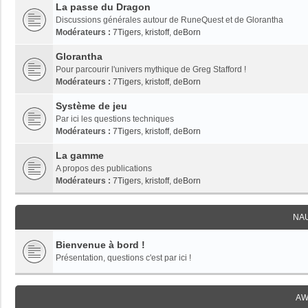
La passe du Dragon
Discussions générales autour de RuneQuest et de Glorantha
Modérateurs :
7Tigers
,
kristoff
,
deBorn
Glorantha
Pour parcourir l'univers mythique de Greg Stafford !
Modérateurs :
7Tigers
,
kristoff
,
deBorn
Système de jeu
Par ici les questions techniques
Modérateurs :
7Tigers
,
kristoff
,
deBorn
La gamme
A propos des publications
Modérateurs :
7Tigers
,
kristoff
,
deBorn
NA
Bienvenue à bord !
Présentation, questions c'est par ici !
AW