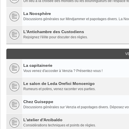
Un lieu à la croisée des mondes où les bourlingueurs de l'espace fon
La Noosphère
Discussions générales sur Mindjammer et papotages divers. La Noo
L'Antichambre des Custodiens
Rejoignez l'élite pour discuter des règles.
V
La capitainerie
Vous venez d'accoster à Venzia ? Présentez-vous !
Le salon de Leda Orefici Moncenigo
Rumeurs et potins, venez raconter vos parties.
Chez Guiseppe
Discussions générales sur Venzia et papotages divers. Déposez vos 
L'atelier d'Arcibaldo
Considérations techniques et points de règles.