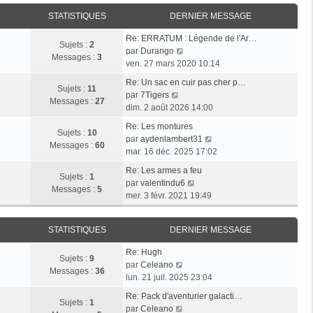
i
r
a
e
e
STATISTIQUES
DERNIER MESSAGE
l
g
r
r
e
e
n
Re: ERRATUM : Légende de l'Ar…
m
d
Sujets :
2
i
V
par
Durango
e
e
Messages :
3
e
o
ven. 27 mars 2020 10:14
s
r
r
i
s
n
Re: Un sac en cuir pas cher p…
m
r
Sujets :
11
a
i
V
par
7Tigers
e
l
Messages :
27
g
e
o
dim. 2 août 2026 14:00
s
e
e
r
i
s
d
Re: Les montures
m
r
Sujets :
10
a
e
V
par
aydenlambert31
e
l
Messages :
60
g
r
o
mar. 16 déc. 2025 17:02
s
e
e
n
i
s
d
Re: Les armes a feu
i
r
Sujets :
1
a
e
V
par
valentindu6
e
l
Messages :
5
g
r
o
mer. 3 févr. 2021 19:49
r
e
e
n
i
m
d
i
r
e
e
STATISTIQUES
DERNIER MESSAGE
e
l
s
r
r
e
s
n
Re: Hugh
m
d
Sujets :
9
V
a
i
par
Celeano
e
e
Messages :
36
o
g
e
lun. 21 juil. 2025 23:04
s
r
i
e
r
s
n
Re: Pack d'aventurier galacti…
r
m
Sujets :
1
a
V
i
par
Celeano