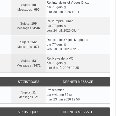
Re: Interviews et Vidéos Div…
Sujets :
58
V
par
7Tigers
Messages :
690
o
mar. 30 juin 2026 10:11
i
r
Re: l'Empire Lunar
Sujets :
199
l
V
par
7Tigers
Messages :
4582
e
o
ven. 24 juil. 2026 09:44
d
i
e
r
Détecter les Objets Magiques
Sujets :
142
r
l
V
par
7Tigers
Messages :
876
n
e
o
ven. 10 juil. 2026 09:19
i
d
i
e
e
r
Re: News de la VO
Sujets :
53
r
r
l
V
par
7Tigers
Messages :
3471
m
n
e
o
mer. 5 août 2026 10:35
e
i
d
i
s
e
e
r
s
r
r
l
STATISTIQUES
DERNIER MESSAGE
a
m
n
e
Présentation
g
e
i
d
Sujets :
11
V
par
vivianne 52
e
s
e
e
Messages :
21
o
mar. 23 juin 2026 19:56
s
r
r
i
a
m
n
r
g
e
i
STATISTIQUES
DERNIER MESSAGE
l
e
s
e