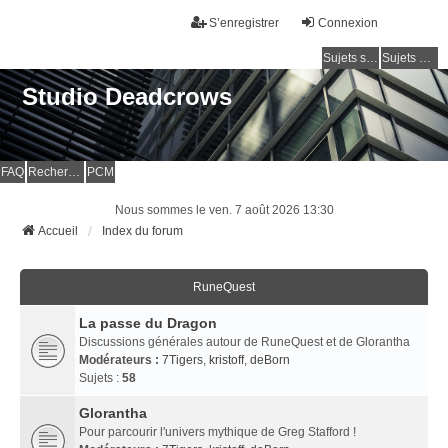
S’enregistrer
Connexion
Sujets sans réponse
Sujets actifs
Studio Deadcrows
FAQ
Rechercher
PCM
Nous sommes le ven. 7 août 2026 13:30
Accueil
Index du forum
RuneQuest
La passe du Dragon
Discussions générales autour de RuneQuest et de Glorantha
Modérateurs :
7Tigers
,
kristoff
,
deBorn
Sujets :
58
Glorantha
Pour parcourir l'univers mythique de Greg Stafford !