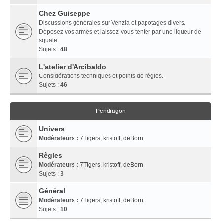
Chez Guiseppe
Discussions générales sur Venzia et papotages divers.
Déposez vos armes et laissez-vous tenter par une liqueur de
squale.
Sujets :
48
L'atelier d'Arcibaldo
Considérations techniques et points de règles.
Sujets :
46
Pendragon
Univers
Modérateurs :
7Tigers
,
kristoff
,
deBorn
Règles
Modérateurs :
7Tigers
,
kristoff
,
deBorn
Sujets :
3
Général
Modérateurs :
7Tigers
,
kristoff
,
deBorn
Sujets :
10