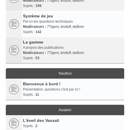
Modérateurs :
7Tigers
,
kristoff
,
deBorn
Sujets :
199
Système de jeu
Par ici les questions techniques
Modérateurs :
7Tigers
,
kristoff
,
deBorn
Sujets :
142
La gamme
A propos des publications
Modérateurs :
7Tigers
,
kristoff
,
deBorn
Sujets :
53
Nautilus
Bienvenue à bord !
Présentation, questions c'est par ici !
Sujets :
11
Awaken
L'éveil des Vassali
Sujets :
2