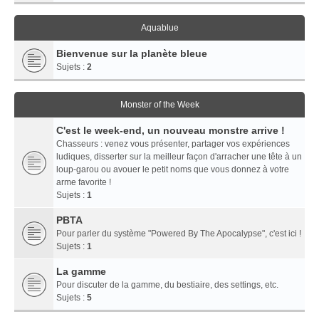
Aquablue
Bienvenue sur la planète bleue
Sujets :
2
Monster of the Week
C'est le week-end, un nouveau monstre arrive !
Chasseurs : venez vous présenter, partager vos expériences
ludiques, disserter sur la meilleur façon d'arracher une tête à un
loup-garou ou avouer le petit noms que vous donnez à votre
arme favorite !
Sujets :
1
PBTA
Pour parler du système "Powered By The Apocalypse", c'est ici !
Sujets :
1
La gamme
Pour discuter de la gamme, du bestiaire, des settings, etc.
Sujets :
5