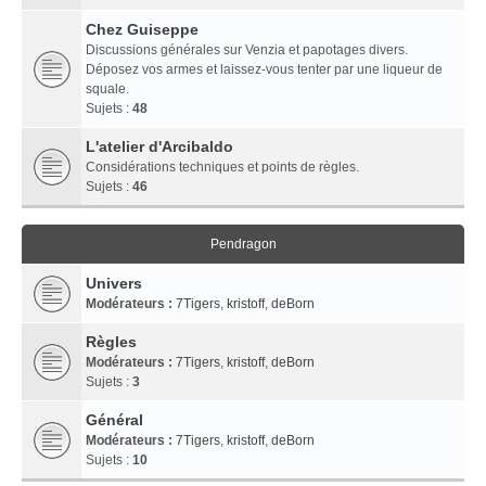
Chez Guiseppe
Discussions générales sur Venzia et papotages divers.
Déposez vos armes et laissez-vous tenter par une liqueur de
squale.
Sujets :
48
L'atelier d'Arcibaldo
Considérations techniques et points de règles.
Sujets :
46
Pendragon
Univers
Modérateurs :
7Tigers
,
kristoff
,
deBorn
Règles
Modérateurs :
7Tigers
,
kristoff
,
deBorn
Sujets :
3
Général
Modérateurs :
7Tigers
,
kristoff
,
deBorn
Sujets :
10