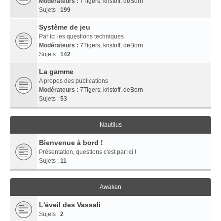
Modérateurs :
7Tigers
,
kristoff
,
deBorn
Sujets :
199
Système de jeu
Par ici les questions techniques
Modérateurs :
7Tigers
,
kristoff
,
deBorn
Sujets :
142
La gamme
A propos des publications
Modérateurs :
7Tigers
,
kristoff
,
deBorn
Sujets :
53
Nautilus
Bienvenue à bord !
Présentation, questions c'est par ici !
Sujets :
11
Awaken
L'éveil des Vassali
Sujets :
2