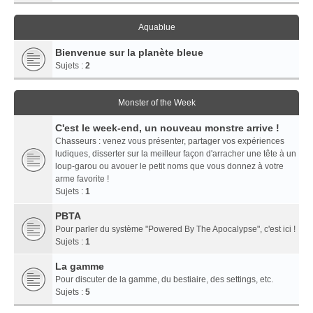
Aquablue
Bienvenue sur la planète bleue
Sujets :
2
Monster of the Week
C'est le week-end, un nouveau monstre arrive !
Chasseurs : venez vous présenter, partager vos expériences
ludiques, disserter sur la meilleur façon d'arracher une tête à un
loup-garou ou avouer le petit noms que vous donnez à votre
arme favorite !
Sujets :
1
PBTA
Pour parler du système "Powered By The Apocalypse", c'est ici !
Sujets :
1
La gamme
Pour discuter de la gamme, du bestiaire, des settings, etc.
Sujets :
5