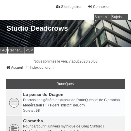
S’enregistrer
Connexion
Sujets sans réponse
Sujets actifs
Studio Deadcrows
FAQ
Rechercher
PCM
Nous sommes le ven. 7 août 2026 20:03
Accueil
Index du forum
RuneQuest
La passe du Dragon
Discussions générales autour de RuneQuest et de Glorantha
Modérateurs :
7Tigers
,
kristoff
,
deBorn
Sujets :
58
Glorantha
Pour parcourir l'univers mythique de Greg Stafford !