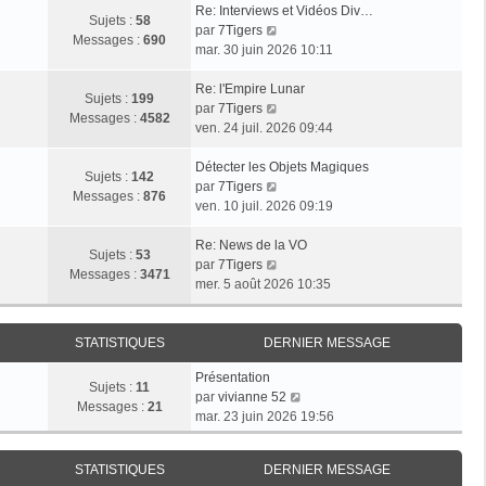
Re: Interviews et Vidéos Div…
Sujets :
58
V
par
7Tigers
Messages :
690
o
mar. 30 juin 2026 10:11
i
r
Re: l'Empire Lunar
Sujets :
199
l
V
par
7Tigers
Messages :
4582
e
o
ven. 24 juil. 2026 09:44
d
i
e
r
Détecter les Objets Magiques
Sujets :
142
r
l
V
par
7Tigers
Messages :
876
n
e
o
ven. 10 juil. 2026 09:19
i
d
i
e
e
r
Re: News de la VO
Sujets :
53
r
r
l
V
par
7Tigers
Messages :
3471
m
n
e
o
mer. 5 août 2026 10:35
e
i
d
i
s
e
e
r
s
r
r
l
STATISTIQUES
DERNIER MESSAGE
a
m
n
e
Présentation
g
e
i
d
Sujets :
11
V
par
vivianne 52
e
s
e
e
Messages :
21
o
mar. 23 juin 2026 19:56
s
r
r
i
a
m
n
r
g
e
i
STATISTIQUES
DERNIER MESSAGE
l
e
s
e