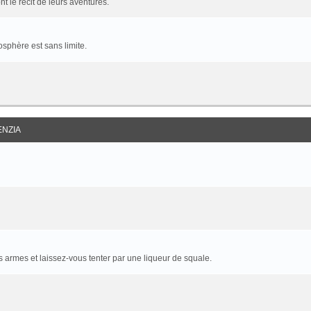
t le récit de leurs aventures.
sphère est sans limite.
ENZIA
armes et laissez-vous tenter par une liqueur de squale.