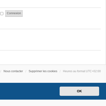
a
e
g
s
e
s
i
a
g
e
Nous contacter
Supprimer les cookies
Heures au format
UTC+02:00
OK