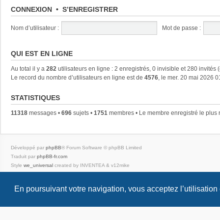
CONNEXION
•
S’ENREGISTRER
Nom d’utilisateur :
Mot de passe :
QUI EST EN LIGNE
Au total il y a
282
utilisateurs en ligne : 2 enregistrés, 0 invisible et 280 invités
Le record du nombre d’utilisateurs en ligne est de
4576
, le mer. 20 mai 2026 0
STATISTIQUES
11318
messages •
696
sujets •
1751
membres • Le membre enregistré le plus 
Développé par
phpBB
® Forum Software © phpBB Limited
Traduit par
phpBB-fr.com
Style
we_universal
created by INVENTEA & v12mike
Confidentialité
|
Conditions
En poursuivant votre navigation, vous acceptez l’utilisation