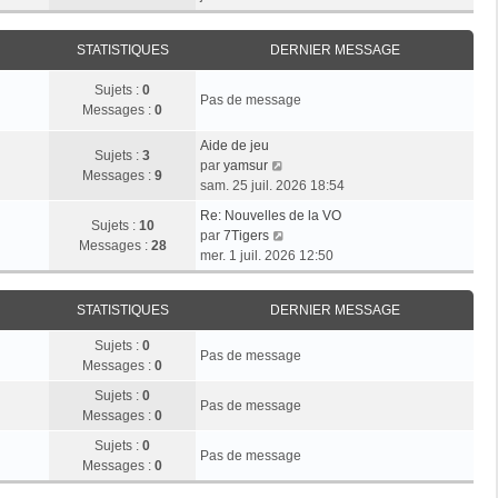
r
e
n
e
i
m
d
i
r
e
e
STATISTIQUES
DERNIER MESSAGE
e
l
s
r
r
e
s
n
Sujets :
0
m
d
Pas de message
a
i
Messages :
0
e
e
g
e
s
r
e
r
Aide de jeu
s
n
Sujets :
3
V
m
par
yamsur
a
i
Messages :
9
o
e
sam. 25 juil. 2026 18:54
g
e
i
s
e
r
Re: Nouvelles de la VO
r
s
Sujets :
10
V
m
par
7Tigers
l
a
Messages :
28
o
e
mer. 1 juil. 2026 12:50
e
g
i
s
d
e
r
s
e
STATISTIQUES
DERNIER MESSAGE
l
a
r
e
g
n
Sujets :
0
d
e
Pas de message
i
Messages :
0
e
e
r
Sujets :
0
r
Pas de message
n
Messages :
0
m
i
e
Sujets :
0
e
Pas de message
s
Messages :
0
r
s
m