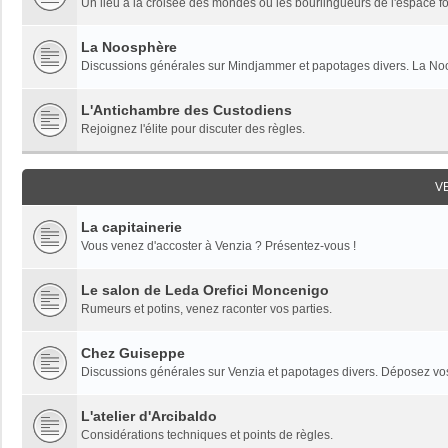
Un lieu à la croisée des mondes où les bourlingueurs de l'espace fon
La Noosphère
Discussions générales sur Mindjammer et papotages divers. La Noo
L'Antichambre des Custodiens
Rejoignez l'élite pour discuter des règles.
V
La capitainerie
Vous venez d'accoster à Venzia ? Présentez-vous !
Le salon de Leda Orefici Moncenigo
Rumeurs et potins, venez raconter vos parties.
Chez Guiseppe
Discussions générales sur Venzia et papotages divers. Déposez vos 
L'atelier d'Arcibaldo
Considérations techniques et points de règles.