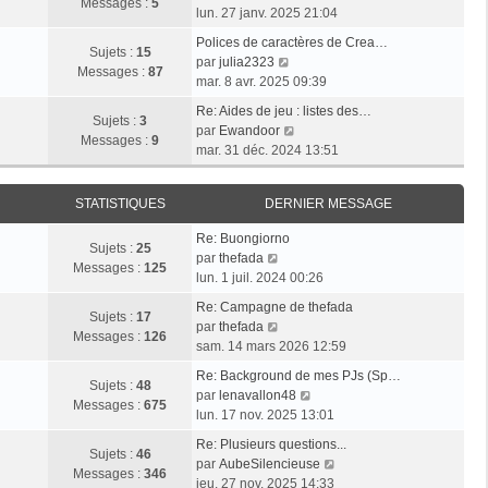
l
e
Messages :
5
g
o
e
lun. 27 janv. 2025 21:04
e
s
e
i
r
d
s
Polices de caractères de Crea…
r
m
Sujets :
15
e
V
a
par
julia2323
l
e
Messages :
87
r
o
g
mar. 8 avr. 2025 09:39
e
s
n
i
e
d
s
Re: Aides de jeu : listes des…
i
r
Sujets :
3
e
V
a
par
Ewandoor
e
l
Messages :
9
r
o
g
mar. 31 déc. 2024 13:51
r
e
n
i
e
m
d
i
r
e
e
STATISTIQUES
DERNIER MESSAGE
e
l
s
r
r
e
s
n
Re: Buongiorno
m
d
Sujets :
25
V
a
i
par
thefada
e
e
Messages :
125
o
g
e
lun. 1 juil. 2024 00:26
s
r
i
e
r
s
n
Re: Campagne de thefada
r
m
Sujets :
17
V
a
i
par
thefada
l
e
Messages :
126
o
g
e
sam. 14 mars 2026 12:59
e
s
i
e
r
d
s
Re: Background de mes PJs (Sp…
r
m
Sujets :
48
e
a
V
par
lenavallon48
l
e
Messages :
675
r
g
o
lun. 17 nov. 2025 13:01
e
s
n
e
i
d
s
Re: Plusieurs questions...
i
r
Sujets :
46
e
a
V
par
AubeSilencieuse
e
l
Messages :
346
r
g
o
jeu. 27 nov. 2025 14:33