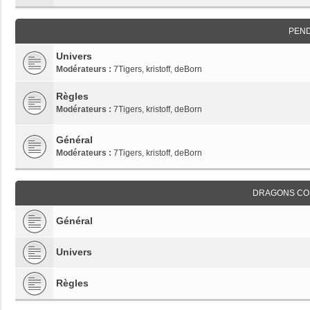
PEN
Univers
Modérateurs :
7Tigers
,
kristoff
,
deBorn
Règles
Modérateurs :
7Tigers
,
kristoff
,
deBorn
Général
Modérateurs :
7Tigers
,
kristoff
,
deBorn
DRAGONS CO
Général
Univers
Règles