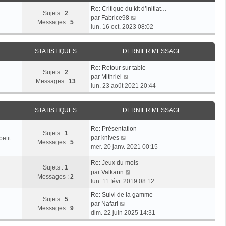
e
s
r
Re: Critique du kit d’initiat…
d
Sujets :
2
a
m
V
par
Fabrice98
e
Messages :
5
g
e
o
lun. 16 oct. 2023 08:02
r
e
s
i
n
s
r
i
a
STATISTIQUES
DERNIER MESSAGE
l
e
g
e
r
Re: Retour sur table
e
d
Sujets :
2
V
m
par
Mithriel
e
Messages :
13
o
e
lun. 23 août 2021 20:44
r
i
s
n
r
s
i
STATISTIQUES
DERNIER MESSAGE
l
a
e
e
g
r
Re: Présentation
d
e
Sujets :
1
m
V
par
knives
etit
e
Messages :
5
e
o
mer. 20 janv. 2021 00:15
r
s
i
n
s
Re: Jeux du mois
r
i
Sujets :
1
V
a
par
Valkann
l
e
Messages :
2
o
g
lun. 11 févr. 2019 08:12
e
r
i
e
d
m
Re: Suivi de la gamme
r
Sujets :
5
e
V
e
par
Nafari
l
Messages :
9
r
o
s
dim. 22 juin 2025 14:31
e
n
i
s
d