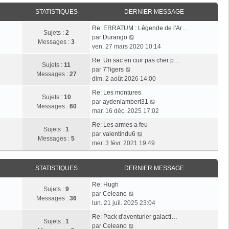
i
r
a
e
e
STATISTIQUES
DERNIER MESSAGE
l
g
r
r
e
e
n
Re: ERRATUM : Légende de l'Ar…
m
d
Sujets :
2
i
V
par
Durango
e
e
Messages :
3
e
o
ven. 27 mars 2020 10:14
s
r
r
i
s
n
Re: Un sac en cuir pas cher p…
m
r
Sujets :
11
a
i
V
par
7Tigers
e
l
Messages :
27
g
e
o
dim. 2 août 2026 14:00
s
e
e
r
i
s
d
Re: Les montures
m
r
Sujets :
10
a
e
V
par
aydenlambert31
e
l
Messages :
60
g
r
o
mar. 16 déc. 2025 17:02
s
e
e
n
i
s
d
Re: Les armes a feu
i
r
Sujets :
1
a
e
V
par
valentindu6
e
l
Messages :
5
g
r
o
mer. 3 févr. 2021 19:49
r
e
e
n
i
m
d
i
r
e
e
STATISTIQUES
DERNIER MESSAGE
e
l
s
r
r
e
s
n
Re: Hugh
m
d
Sujets :
9
V
a
i
par
Celeano
e
e
Messages :
36
o
g
e
lun. 21 juil. 2025 23:04
s
r
i
e
r
s
n
Re: Pack d'aventurier galacti…
r
m
Sujets :
1
a
V
i
par
Celeano