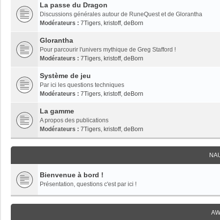
La passe du Dragon
Discussions générales autour de RuneQuest et de Glorantha
Modérateurs :
7Tigers
,
kristoff
,
deBorn
Glorantha
Pour parcourir l'univers mythique de Greg Stafford !
Modérateurs :
7Tigers
,
kristoff
,
deBorn
Système de jeu
Par ici les questions techniques
Modérateurs :
7Tigers
,
kristoff
,
deBorn
La gamme
A propos des publications
Modérateurs :
7Tigers
,
kristoff
,
deBorn
NA
Bienvenue à bord !
Présentation, questions c'est par ici !
AW