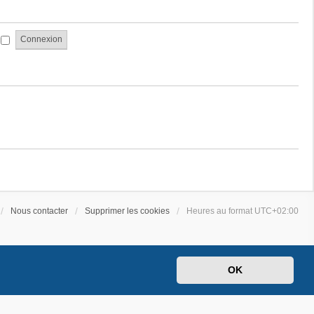
a
e
g
s
e
s
i
a
g
e
Nous contacter
Supprimer les cookies
Heures au format
UTC+02:00
OK