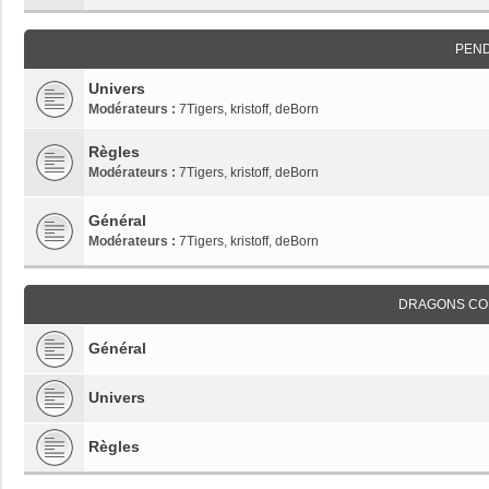
PEN
Univers
Modérateurs :
7Tigers
,
kristoff
,
deBorn
Règles
Modérateurs :
7Tigers
,
kristoff
,
deBorn
Général
Modérateurs :
7Tigers
,
kristoff
,
deBorn
DRAGONS CO
Général
Univers
Règles