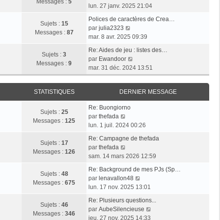
l
e
Messages :
5
g
o
e
lun. 27 janv. 2025 21:04
e
s
e
i
r
d
s
Polices de caractères de Crea…
r
m
Sujets :
15
e
V
a
par
julia2323
l
e
Messages :
87
r
o
g
mar. 8 avr. 2025 09:39
e
s
n
i
e
d
s
Re: Aides de jeu : listes des…
i
r
Sujets :
3
e
V
a
par
Ewandoor
e
l
Messages :
9
r
o
g
mar. 31 déc. 2024 13:51
r
e
n
i
e
m
d
i
r
e
e
STATISTIQUES
DERNIER MESSAGE
e
l
s
r
r
e
s
n
Re: Buongiorno
m
d
Sujets :
25
V
a
i
par
thefada
e
e
Messages :
125
o
g
e
lun. 1 juil. 2024 00:26
s
r
i
e
r
s
n
Re: Campagne de thefada
r
m
Sujets :
17
V
a
i
par
thefada
l
e
Messages :
126
o
g
e
sam. 14 mars 2026 12:59
e
s
i
e
r
d
s
Re: Background de mes PJs (Sp…
r
m
Sujets :
48
e
a
V
par
lenavallon48
l
e
Messages :
675
r
g
o
lun. 17 nov. 2025 13:01
e
s
n
e
i
d
s
Re: Plusieurs questions...
i
r
Sujets :
46
e
a
V
par
AubeSilencieuse
e
l
Messages :
346
r
g
o
jeu. 27 nov. 2025 14:33