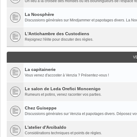
Un lieu à la croisée des mondes où les bourlingueurs de l'espace fon
La Noosphère
Discussions générales sur Mindjammer et papotages divers. La Noo
L'Antichambre des Custodiens
Rejoignez l'élite pour discuter des règles.
V
La capitainerie
Vous venez d'accoster à Venzia ? Présentez-vous !
Le salon de Leda Orefici Moncenigo
Rumeurs et potins, venez raconter vos parties.
Chez Guiseppe
Discussions générales sur Venzia et papotages divers. Déposez vos 
L'atelier d'Arcibaldo
Considérations techniques et points de règles.