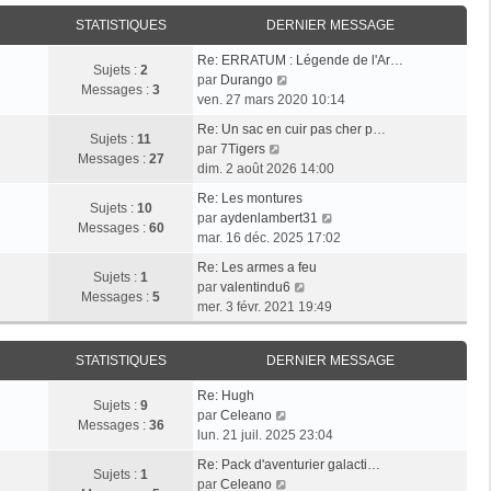
i
r
a
e
e
STATISTIQUES
DERNIER MESSAGE
l
g
r
r
e
e
n
Re: ERRATUM : Légende de l'Ar…
m
d
Sujets :
2
i
V
par
Durango
e
e
Messages :
3
e
o
ven. 27 mars 2020 10:14
s
r
r
i
s
n
Re: Un sac en cuir pas cher p…
m
r
Sujets :
11
a
i
V
par
7Tigers
e
l
Messages :
27
g
e
o
dim. 2 août 2026 14:00
s
e
e
r
i
s
d
Re: Les montures
m
r
Sujets :
10
a
e
V
par
aydenlambert31
e
l
Messages :
60
g
r
o
mar. 16 déc. 2025 17:02
s
e
e
n
i
s
d
Re: Les armes a feu
i
r
Sujets :
1
a
e
V
par
valentindu6
e
l
Messages :
5
g
r
o
mer. 3 févr. 2021 19:49
r
e
e
n
i
m
d
i
r
e
e
STATISTIQUES
DERNIER MESSAGE
e
l
s
r
r
e
s
n
Re: Hugh
m
d
Sujets :
9
V
a
i
par
Celeano
e
e
Messages :
36
o
g
e
lun. 21 juil. 2025 23:04
s
r
i
e
r
s
n
Re: Pack d'aventurier galacti…
r
m
Sujets :
1
a
V
i
par
Celeano