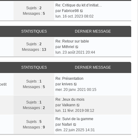
e
s
r
Re: Critique du kit d’initiat…
d
Sujets :
2
a
m
V
par
Fabrice98
e
Messages :
5
g
e
o
lun. 16 oct. 2023 08:02
r
e
s
i
n
s
r
i
a
STATISTIQUES
DERNIER MESSAGE
l
e
g
e
r
Re: Retour sur table
e
d
Sujets :
2
V
m
par
Mithriel
e
Messages :
13
o
e
lun. 23 août 2021 20:44
r
i
s
n
r
s
i
STATISTIQUES
DERNIER MESSAGE
l
a
e
e
g
r
Re: Présentation
d
e
Sujets :
1
m
V
par
knives
etit
e
Messages :
5
e
o
mer. 20 janv. 2021 00:15
r
s
i
n
s
Re: Jeux du mois
r
i
Sujets :
1
V
a
par
Valkann
l
e
Messages :
2
o
g
lun. 11 févr. 2019 08:12
e
r
i
e
d
m
Re: Suivi de la gamme
r
Sujets :
5
e
V
e
par
Nafari
l
Messages :
9
r
o
s
dim. 22 juin 2025 14:31
e
n
i
s
d