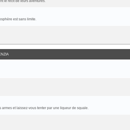
t le récit de leurs aventures.
sphère est sans limite.
ENZIA
armes et laissez-vous tenter par une liqueur de squale.