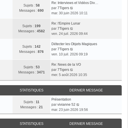
Re: Interviews et Vidéos Div…
Sujets :
58
V
par
7Tigers
Messages :
690
o
mar. 30 juin 2026 10:11
i
r
Re: l'Empire Lunar
Sujets :
199
l
V
par
7Tigers
Messages :
4582
e
o
ven. 24 juil. 2026 09:44
d
i
e
r
Détecter les Objets Magiques
Sujets :
142
r
l
V
par
7Tigers
Messages :
876
n
e
o
ven. 10 juil. 2026 09:19
i
d
i
e
e
r
Re: News de la VO
Sujets :
53
r
r
l
V
par
7Tigers
Messages :
3471
m
n
e
o
mer. 5 août 2026 10:35
e
i
d
i
s
e
e
r
s
r
r
l
STATISTIQUES
DERNIER MESSAGE
a
m
n
e
Présentation
g
e
i
d
Sujets :
11
V
par
vivianne 52
e
s
e
e
Messages :
21
o
mar. 23 juin 2026 19:56
s
r
r
i
a
m
n
r
g
e
i
STATISTIQUES
DERNIER MESSAGE
l
e
s
e