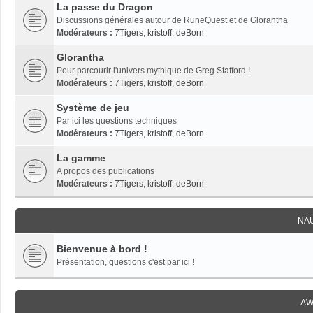
La passe du Dragon
Discussions générales autour de RuneQuest et de Glorantha
Modérateurs :
7Tigers
,
kristoff
,
deBorn
Glorantha
Pour parcourir l'univers mythique de Greg Stafford !
Modérateurs :
7Tigers
,
kristoff
,
deBorn
Système de jeu
Par ici les questions techniques
Modérateurs :
7Tigers
,
kristoff
,
deBorn
La gamme
A propos des publications
Modérateurs :
7Tigers
,
kristoff
,
deBorn
NA
Bienvenue à bord !
Présentation, questions c'est par ici !
AW