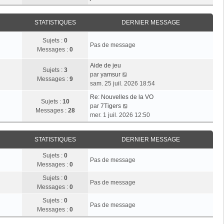
r
e
n
e
i
m
d
i
r
e
e
STATISTIQUES
DERNIER MESSAGE
e
l
s
r
r
e
s
n
Sujets :
0
m
d
Pas de message
a
i
Messages :
0
e
e
g
e
s
r
e
r
Aide de jeu
s
n
Sujets :
3
V
m
par
yamsur
a
i
Messages :
9
o
e
sam. 25 juil. 2026 18:54
g
e
i
s
e
r
Re: Nouvelles de la VO
r
s
Sujets :
10
V
m
par
7Tigers
l
a
Messages :
28
o
e
mer. 1 juil. 2026 12:50
e
g
i
s
d
e
r
s
e
STATISTIQUES
DERNIER MESSAGE
l
a
r
e
g
n
Sujets :
0
d
e
Pas de message
i
Messages :
0
e
e
r
Sujets :
0
r
Pas de message
n
Messages :
0
m
i
e
Sujets :
0
e
Pas de message
s
Messages :
0
r
s
m