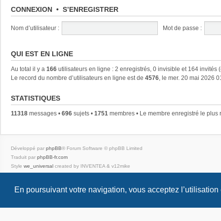
CONNEXION
•
S’ENREGISTRER
Nom d’utilisateur :
Mot de passe :
QUI EST EN LIGNE
Au total il y a
166
utilisateurs en ligne : 2 enregistrés, 0 invisible et 164 invités
Le record du nombre d’utilisateurs en ligne est de
4576
, le mer. 20 mai 2026 0
STATISTIQUES
11318
messages •
696
sujets •
1751
membres • Le membre enregistré le plus 
Développé par
phpBB
® Forum Software © phpBB Limited
Traduit par
phpBB-fr.com
Style
we_universal
created by INVENTEA & v12mike
Confidentialité
|
Conditions
En poursuivant votre navigation, vous acceptez l’utilisation