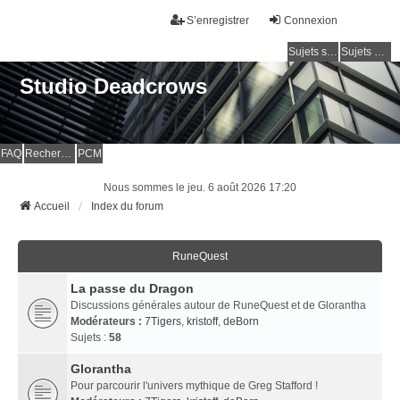
S’enregistrer
Connexion
Sujets sans réponse
Sujets actifs
Studio Deadcrows
FAQ
Rechercher
PCM
Nous sommes le jeu. 6 août 2026 17:20
Accueil
Index du forum
RuneQuest
La passe du Dragon
Discussions générales autour de RuneQuest et de Glorantha
Modérateurs :
7Tigers
,
kristoff
,
deBorn
Sujets :
58
Glorantha
Pour parcourir l'univers mythique de Greg Stafford !