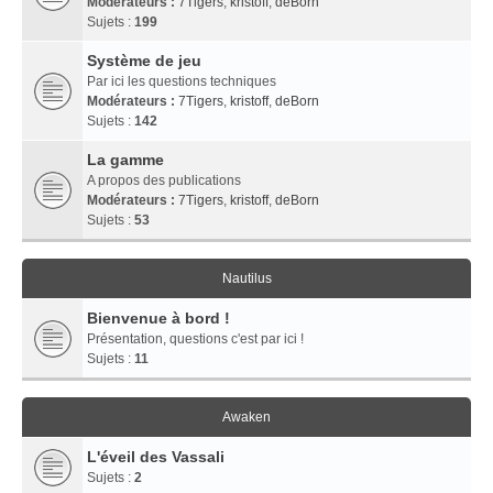
Modérateurs :
7Tigers
,
kristoff
,
deBorn
Sujets :
199
Système de jeu
Par ici les questions techniques
Modérateurs :
7Tigers
,
kristoff
,
deBorn
Sujets :
142
La gamme
A propos des publications
Modérateurs :
7Tigers
,
kristoff
,
deBorn
Sujets :
53
Nautilus
Bienvenue à bord !
Présentation, questions c'est par ici !
Sujets :
11
Awaken
L'éveil des Vassali
Sujets :
2