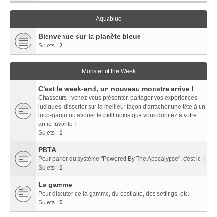
Aquablue
Bienvenue sur la planète bleue
Sujets :
2
Monster of the Week
C'est le week-end, un nouveau monstre arrive !
Chasseurs : venez vous présenter, partager vos expériences
ludiques, disserter sur la meilleur façon d'arracher une tête à un
loup-garou ou avouer le petit noms que vous donnez à votre
arme favorite !
Sujets :
1
PBTA
Pour parler du système "Powered By The Apocalypse", c'est ici !
Sujets :
1
La gamme
Pour discuter de la gamme, du bestiaire, des settings, etc.
Sujets :
5