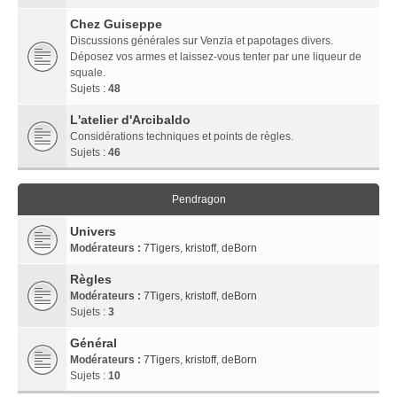
Chez Guiseppe
Discussions générales sur Venzia et papotages divers.
Déposez vos armes et laissez-vous tenter par une liqueur de
squale.
Sujets :
48
L'atelier d'Arcibaldo
Considérations techniques et points de règles.
Sujets :
46
Pendragon
Univers
Modérateurs :
7Tigers
,
kristoff
,
deBorn
Règles
Modérateurs :
7Tigers
,
kristoff
,
deBorn
Sujets :
3
Général
Modérateurs :
7Tigers
,
kristoff
,
deBorn
Sujets :
10