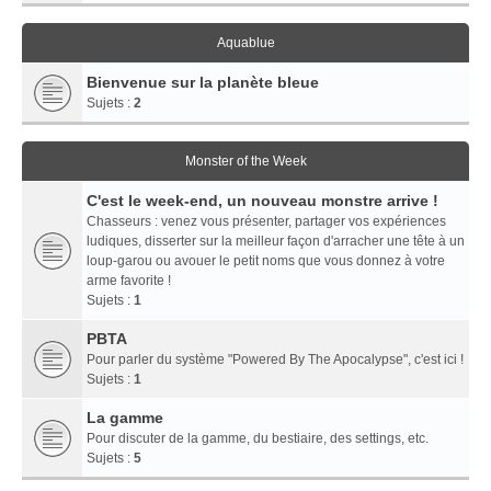
Aquablue
Bienvenue sur la planète bleue
Sujets :
2
Monster of the Week
C'est le week-end, un nouveau monstre arrive !
Chasseurs : venez vous présenter, partager vos expériences
ludiques, disserter sur la meilleur façon d'arracher une tête à un
loup-garou ou avouer le petit noms que vous donnez à votre
arme favorite !
Sujets :
1
PBTA
Pour parler du système "Powered By The Apocalypse", c'est ici !
Sujets :
1
La gamme
Pour discuter de la gamme, du bestiaire, des settings, etc.
Sujets :
5