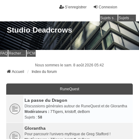
S’enregistrer
Connexion
Sujets sans réponse
Sujets actifs
Studio Deadcrows
FAQ
Rechercher
PCM
Nous sommes le sam. 8 août 2026 05:42
Accueil
Index du forum
RuneQuest
La passe du Dragon
Discussions générales autour de RuneQuest et de Glorantha
Modérateurs :
7Tigers
,
kristoff
,
deBorn
Sujets :
58
Glorantha
Pour parcourir l'univers mythique de Greg Stafford !