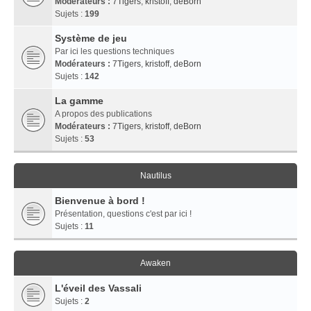
Modérateurs :
7Tigers
,
kristoff
,
deBorn
Sujets :
199
Système de jeu
Par ici les questions techniques
Modérateurs :
7Tigers
,
kristoff
,
deBorn
Sujets :
142
La gamme
A propos des publications
Modérateurs :
7Tigers
,
kristoff
,
deBorn
Sujets :
53
Nautilus
Bienvenue à bord !
Présentation, questions c'est par ici !
Sujets :
11
Awaken
L'éveil des Vassali
Sujets :
2