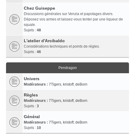
Chez Guiseppe
Discussions générales sur Venzia et papotages divers.
Déposez vos armes et laissez-vous tenter par une liqueur de
squale.
Sujets :
48
L'atelier d'Arcibaldo
Considérations techniques et points de règles.
Sujets :
46
Pendragon
Univers
Modérateurs :
7Tigers
,
kristoff
,
deBorn
Règles
Modérateurs :
7Tigers
,
kristoff
,
deBorn
Sujets :
3
Général
Modérateurs :
7Tigers
,
kristoff
,
deBorn
Sujets :
10