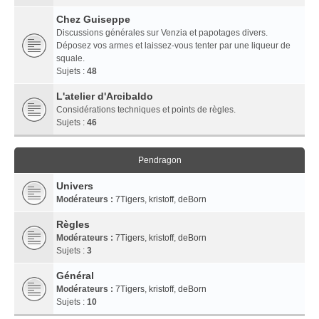
Chez Guiseppe
Discussions générales sur Venzia et papotages divers.
Déposez vos armes et laissez-vous tenter par une liqueur de
squale.
Sujets :
48
L'atelier d'Arcibaldo
Considérations techniques et points de règles.
Sujets :
46
Pendragon
Univers
Modérateurs :
7Tigers
,
kristoff
,
deBorn
Règles
Modérateurs :
7Tigers
,
kristoff
,
deBorn
Sujets :
3
Général
Modérateurs :
7Tigers
,
kristoff
,
deBorn
Sujets :
10