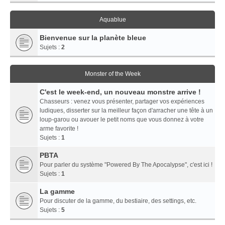
Aquablue
Bienvenue sur la planète bleue
Sujets :
2
Monster of the Week
C'est le week-end, un nouveau monstre arrive !
Chasseurs : venez vous présenter, partager vos expériences
ludiques, disserter sur la meilleur façon d'arracher une tête à un
loup-garou ou avouer le petit noms que vous donnez à votre
arme favorite !
Sujets :
1
PBTA
Pour parler du système "Powered By The Apocalypse", c'est ici !
Sujets :
1
La gamme
Pour discuter de la gamme, du bestiaire, des settings, etc.
Sujets :
5