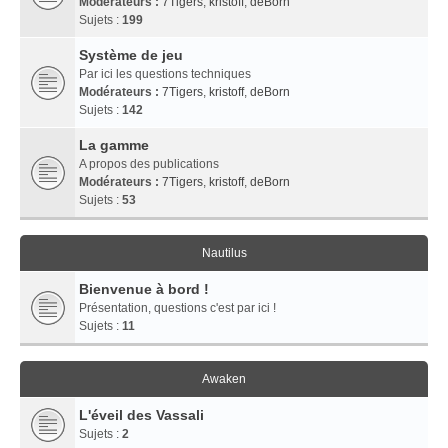
Modérateurs :
7Tigers
,
kristoff
,
deBorn
Sujets :
199
Système de jeu
Par ici les questions techniques
Modérateurs :
7Tigers
,
kristoff
,
deBorn
Sujets :
142
La gamme
A propos des publications
Modérateurs :
7Tigers
,
kristoff
,
deBorn
Sujets :
53
Nautilus
Bienvenue à bord !
Présentation, questions c'est par ici !
Sujets :
11
Awaken
L'éveil des Vassali
Sujets :
2