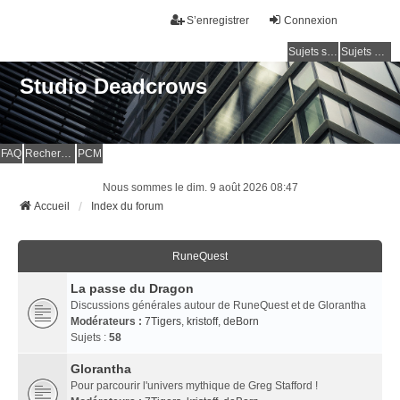
S’enregistrer
Connexion
Sujets sans réponse
Sujets actifs
Studio Deadcrows
FAQ
Rechercher
PCM
Nous sommes le dim. 9 août 2026 08:47
Accueil
Index du forum
RuneQuest
La passe du Dragon
Discussions générales autour de RuneQuest et de Glorantha
Modérateurs :
7Tigers
,
kristoff
,
deBorn
Sujets :
58
Glorantha
Pour parcourir l'univers mythique de Greg Stafford !