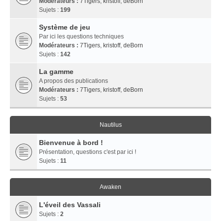
Modérateurs :
7Tigers
,
kristoff
,
deBorn
Sujets :
199
Système de jeu
Par ici les questions techniques
Modérateurs :
7Tigers
,
kristoff
,
deBorn
Sujets :
142
La gamme
A propos des publications
Modérateurs :
7Tigers
,
kristoff
,
deBorn
Sujets :
53
Nautilus
Bienvenue à bord !
Présentation, questions c'est par ici !
Sujets :
11
Awaken
L'éveil des Vassali
Sujets :
2