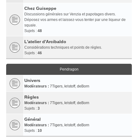
Chez Guiseppe
Discussions générales sur Venzia et papotages divers.
Déposez vos armes et laissez-vous tenter par une liqueur de
squale.
Sujets :
48
L'atelier d'Arcibaldo
Considérations techniques et points de règles.
Sujets :
46
Pendragon
Univers
Modérateurs :
7Tigers
,
kristoff
,
deBorn
Règles
Modérateurs :
7Tigers
,
kristoff
,
deBorn
Sujets :
3
Général
Modérateurs :
7Tigers
,
kristoff
,
deBorn
Sujets :
10