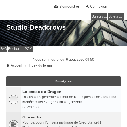
S’enregistrer
Connexion
Sujets sans réponse
Sujets actifs
Studio Deadcrows
FAQ
Rechercher
PCM
Nous sommes le jeu. 6 août 2026 09:50
Accueil
Index du forum
RuneQuest
La passe du Dragon
Discussions générales autour de RuneQuest et de Glorantha
Modérateurs :
7Tigers
,
kristoff
,
deBorn
Sujets :
58
Glorantha
Pour parcourir l'univers mythique de Greg Stafford !