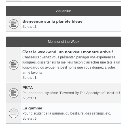
Aquablue
Bienvenue sur la planète bleue
Sujets :
2
Monster of the Week
C'est le week-end, un nouveau monstre arrive !
Chasseurs : venez vous présenter, partager vos expériences
ludiques, disserter sur la meilleur façon d'arracher une tête à un
loup-garou ou avouer le petit noms que vous donnez à votre
arme favorite !
Sujets :
1
PBTA
Pour parler du système "Powered By The Apocalypse", c'est ici !
Sujets :
1
La gamme
Pour discuter de la gamme, du bestiaire, des settings, etc.
Sujets :
5